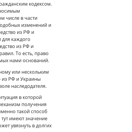
Гражданским кодексом.
 вносимым
ом числе в части
 подобных изменений и
едство из РФ и
 для каждого
едство из РФ и
вил. То есть, право
емых нами оснований.
дному или нескольким
о из РФ и Украины
оле наследодателя.
итуация в которой
 механизм получения
 именно такой способ
, тут имеют значение
ожет увязнуть в долгих