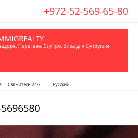
+972-52-569-65-80
.IMMIGREALTY
вадоре, Парагвае, СтуПро, Виза для Супруга и
е
Свяжитесь 24/7
Русский
5696580