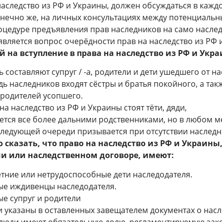
 наследство из РФ и Украины, должен обсуждаться в каж
конечно же, на личных консультациях между потенциаль
оцедуре предъявления прав наследников на само наслед
ляется вопрос очерёдности прав на наследство из РФ 
 на вступление в права на наследство из РФ и Укр
 составляют супруг / -а, родители и дети ушедшего от н
ь наследников входят сёстры и братья покойного, а так
 родителей усопшего.
на наследство из РФ и Украины стоят тёти, дяди,
ется все более дальними родственниками, но в любом м
следующей очереди призывается при отсутствии наслед
сказать, что право на наследство из РФ и Украины,
и или наследственном договоре, имеют:
ние или нетрудоспособные дети наследодателя.
е иждивенцы наследодателя.
е супруг и родители
и указаны в оставленных завещателем документах о насл
люди имеют обязательную долю, регламентируемую зак