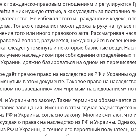
ся к гражданско-правовым отношениям и регулируются 
найти в них нужную статью, а как уследить за постоянно
ательство. Не избежал этого и Гражданский кодекс, в т
ства. Только специалист может держать руку на пульсе
нения того или иного правового акта. Рассматривая насл
равовой вопрос, разумеется, нуждающийся в освещении
ка, следует упомянуть и некоторые базисные вещи. Насл
олучено наследником при соблюдении определённых пра
и Украины должно базироваться на одном из перечисля
е даёт прямое право на наследство из РФ и Украины о
мянутым в этом документе. Таковое право на наследств
дством по завещанию» или «прямым наследованием» по в
РФ и Украины по закону. Таким термином обозначается с
ставил завещания. Именно в этом случае задействуется
из РФ и Украины, согласно закону. Многие считают, что
суждая о правах на наследство из РФ и Украины. Однако
из РФ и Украины, а точнее его вероятный получатель, м