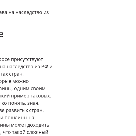
ва на наследство из
е
росе присутствуют
на наследство из РФ и
тах стран,
торые можно
раины, одним своим
ткий пример таковых.
ко понять, зная,
ве развитых стран.
ной пошлины на
аины может доходить
, что такой сложный