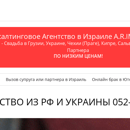
алтинговое Агентство в Израиле A.R
- Свадьба в Грузии, Украине, Чехии (Праге), Кипре, Саль
Партнера
ПО НИЗКИМ ЦЕНАМ!
Вызов супруга или партнера в Израиль
Онлайн брак в Ют
СТВО ИЗ РФ И УКРАИНЫ 052-