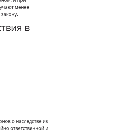
лучают менее
 закону.
твия в
онов о наследстве из
айно ответственной и