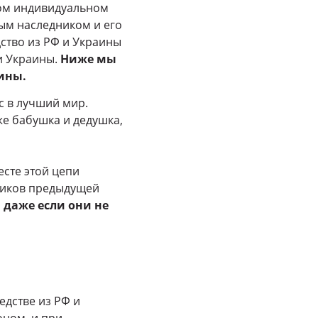
дом индивидуальном
ным наследником и его
ство из РФ и Украины
и Украины.
Ниже мы
аины.
ас в лучший мир.
же бабушка и дедушка,
есте этой цепи
ников предыдущей
 даже если они не
едстве из РФ и
оном, и при