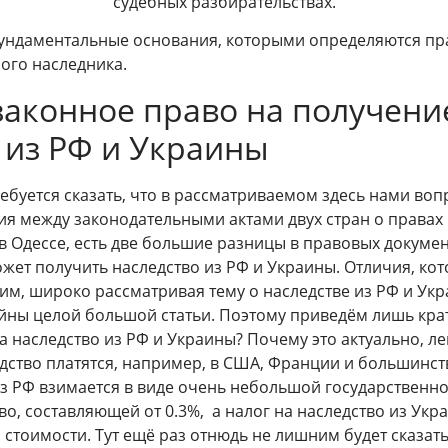
судебных разбирательствах.
ундаментальные основания, которыми определяются пра
ого наследника.
законное право на получени
 из РФ и Украины
ребуется сказать, что в рассматриваемом здесь нами воп
я между законодательными актами двух стран о правах 
в Одессе, есть две большие разницы в правовых докумен
жет получить наследство из РФ и Украины. Отличия, ко
этим, широко рассматривая тему о наследстве из РФ и Ук
ны целой большой статьи. Поэтому приведём лишь кра
а наследство из РФ и Украины? Почему это актуально, лег
едство платятся, например, в США, Франции и большинст
из РФ взимается в виде очень небольшой государствен
о, составляющей от 0.3%, а налог на наследство из Укр
 стоимости. Тут ещё раз отнюдь не лишним будет сказать