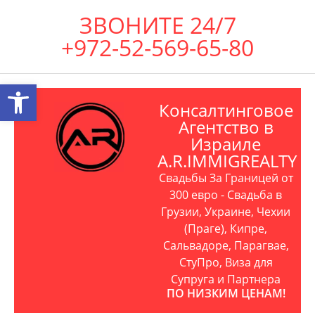
ЗВОНИТЕ 24/7
+972-52-569-65-80
Открыть панель инструментов
Консалтинговое
Агентство в
Израиле
A.R.IMMIGREALTY
Свадьбы За Границей от
300 евро - Свадьба в
Грузии, Украине, Чехии
(Праге), Кипре,
Сальвадоре, Парагвае,
СтуПро, Виза для
Супруга и Партнера
ПО НИЗКИМ ЦЕНАМ!