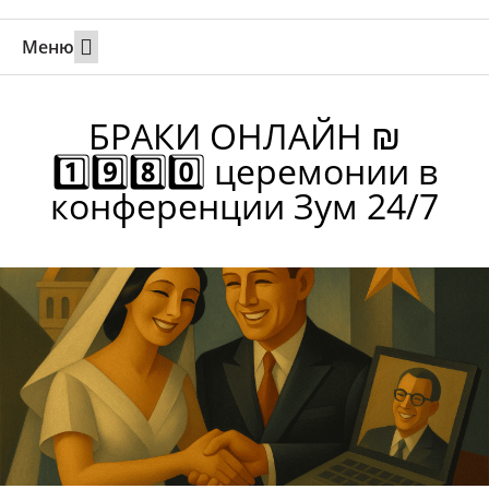
Меню
Свадьбы за границей
Вызов супруга или партнера в Израиль
Онлайн брак в Юте
Свяжитесь 24/7
БРАКИ ОНЛАЙН ₪
1️⃣9️⃣8️⃣0️⃣ церемонии в
конференции Зум 24/7