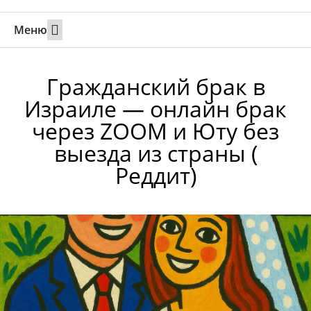
Меню
Свадьбы за границей
Вызов супруга или партнера в Израиль
Онлайн брак в Юте
Свяжитесь 24/7
Гражданский брак в
Израиле — онлайн брак
через ZOOM и Юту без
выезда из страны (
Реддит)