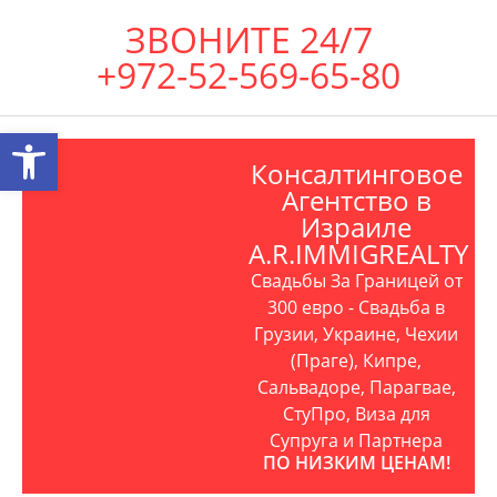
ЗВОНИТЕ 24/7
+972-52-569-65-80
Открыть панель инструментов
Консалтинговое
Агентство в
Израиле
A.R.IMMIGREALTY
Свадьбы За Границей от
300 евро - Свадьба в
Грузии, Украине, Чехии
(Праге), Кипре,
Сальвадоре, Парагвае,
СтуПро, Виза для
Супруга и Партнера
ПО НИЗКИМ ЦЕНАМ!