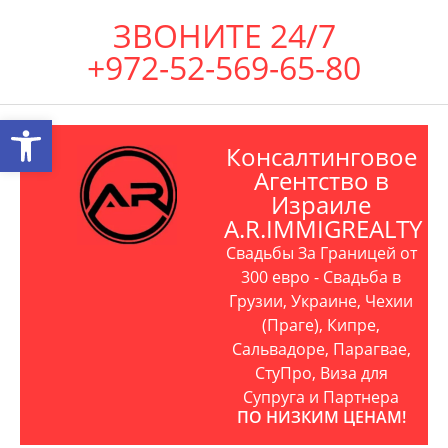
ЗВОНИТЕ 24/7
+972-52-569-65-80
Открыть панель инструментов
Консалтинговое
Агентство в
Израиле
A.R.IMMIGREALTY
Свадьбы За Границей от
300 евро - Свадьба в
Грузии, Украине, Чехии
(Праге), Кипре,
Сальвадоре, Парагвае,
СтуПро, Виза для
Супруга и Партнера
ПО НИЗКИМ ЦЕНАМ!