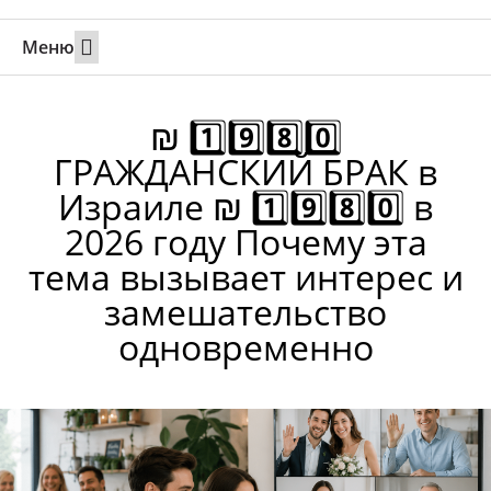
Меню
Свадьбы за границей
Вызов супруга или партнера в Израиль
Онлайн брак в Юте
Свяжитесь 24/7
₪ 1️⃣9️⃣8️⃣0️⃣
ГРАЖДАНСКИЙ БРАК в
Израиле ₪ 1️⃣9️⃣8️⃣0️⃣ в
2026 году Почему эта
тема вызывает интерес и
замешательство
одновременно