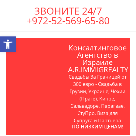
ЗВОНИТЕ 24/7
+972-52-569-65-80
Открыть панель инструментов
Консалтинговое
Агентство в
Израиле
A.R.IMMIGREALTY
Свадьбы За Границей от
300 евро - Свадьба в
Грузии, Украине, Чехии
(Праге), Кипре,
Сальвадоре, Парагвае,
СтуПро, Виза для
Супруга и Партнера
ПО НИЗКИМ ЦЕНАМ!