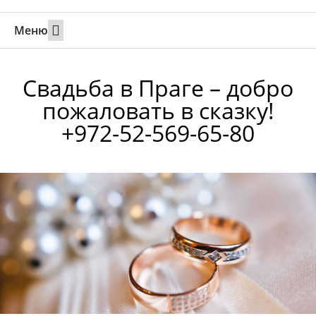
Меню
Свадьбы за границей
Вызов супруга или партнера в Израиль
Онлайн брак в Юте
Свяжитесь 24/7
Свадьба в Праге – добро
пожаловать в сказку!
+972-52-569-65-80