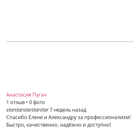
Анастасия Пугач
1 отзыв • 0 фото
star
star
star
star
star
7 недель назад
Спасибо Елене и Александру за профессионализм!
Быстро, качественно, надёжно и доступно!