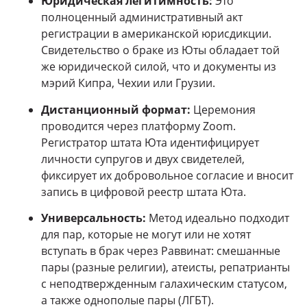
Юридическая легитимность:
Это
полноценный административный акт
регистрации в американской юрисдикции.
Свидетельство о браке из Юты обладает той
же юридической силой, что и документы из
мэрий Кипра, Чехии или Грузии.
Дистанционный формат:
Церемония
проводится через платформу Zoom.
Регистратор штата Юта идентифицирует
личности супругов и двух свидетелей,
фиксирует их добровольное согласие и вносит
запись в цифровой реестр штата Юта.
Универсальность:
Метод идеально подходит
для пар, которые не могут или не хотят
вступать в брак через Раввинат: смешанные
пары (разные религии), атеисты, репатрианты
с неподтвержденным галахическим статусом,
а также однополые пары (ЛГБТ).