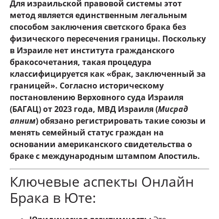
Для израильской правовой системы этот
метод является единственным легальным
способом заключения светского брака без
физического пересечения границы. Поскольку
в Израиле нет института гражданского
бракосочетания, такая процедура
классифицируется как «брак, заключенный за
границей». Согласно историческому
постановлению Верховного суда Израиля
(БАГАЦ) от 2023 года, МВД Израиля (
Мисрад
апним
) обязано регистрировать такие союзы и
менять семейный статус граждан на
основании американского свидетельства о
браке с международным штампом Апостиль.
Ключевые аспекты Онлайн
Брака в Юте: