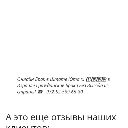
Онлайн Брак в Штате Юта ₪ 1️⃣9️⃣8️⃣0️⃣ в
Израиле Гражданские Браки Без Выезда из
страны! ☎ +972-52-569-65-80
А это еще отзывы наших
клиентов: