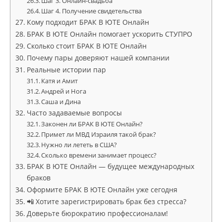
Шаг 3. Онлайн-свадьба
Шаг 4. Получение свидетельства
Кому подходит БРАК В ЮТЕ Онлайн
БРАК В ЮТЕ Онлайн помогает ускорить СТУПРО
Сколько стоит БРАК В ЮТЕ Онлайн
Почему пары доверяют нашей компании
Реальные истории пар
Катя и Амит
Андрей и Нога
Саша и Дина
Часто задаваемые вопросы
Законен ли БРАК В ЮТЕ Онлайн?
Примет ли МВД Израиля такой брак?
Нужно ли лететь в США?
Сколько времени занимает процесс?
БРАК В ЮТЕ Онлайн — будущее международных
браков
Оформите БРАК В ЮТЕ Онлайн уже сегодня
📲 Хотите зарегистрировать брак без стресса?
Доверьте бюрократию профессионалам!