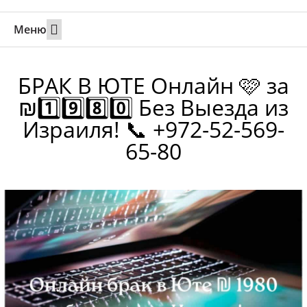
Меню
Свадьбы за границей
Вызов супруга или партнера в Израиль
Онлайн брак в Юте
Свяжитесь 24/7
БРАК В ЮТЕ Онлайн 🩷 за
₪1️⃣9️⃣8️⃣0️⃣ Без Выезда из
Израиля! 📞 +972-52-569-
65-80