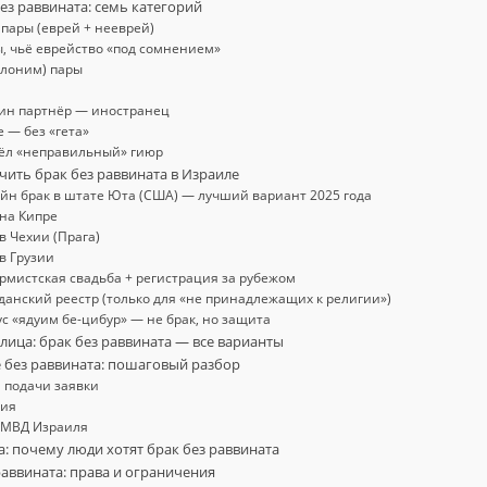
ез раввината: семь категорий
пары (еврей + нееврей)
ы, чьё еврейство «под сомнением»
илоним) пары
один партнёр — иностранец
 — без «гета»
ошёл «неправильный» гиюр
чить брак без раввината в Израиле
айн брак в штате Юта (США) — лучший вариант 2025 года
 на Кипре
 в Чехии (Прага)
 в Грузии
ормистская свадьба + регистрация за рубежом
жданский реестр (только для «не принадлежащих к религии»)
ус «ядуим бе-цибур» — не брак, но защита
лица: брак без раввината — все варианты
 без раввината: пошаговый разбор
 подачи заявки
ия
 МВД Израиля
: почему люди хотят брак без раввината
раввината: права и ограничения