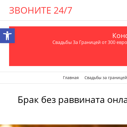
ЗВОНИТЕ 24/7
Открыть панель инструментов
Конс
Свадьбы За Границей от 300 евро 
Главная
Свадьбы за границей
Брак без раввината онл