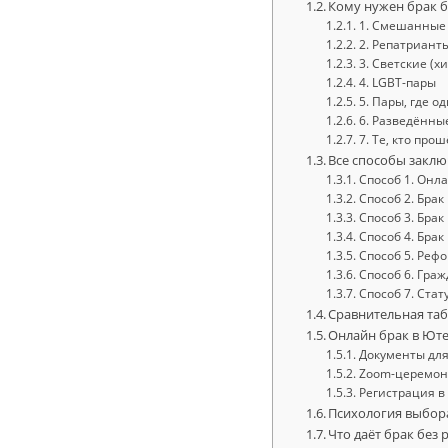
Кому нужен брак б
1. Смешанные 
2. Репатриант
3. Светские (х
4. LGBT-пары
5. Пары, где 
6. Разведённые
7. Те, кто пр
Все способы заклю
Способ 1. Онл
Способ 2. Брак
Способ 3. Брак
Способ 4. Брак
Способ 5. Реф
Способ 6. Гра
Способ 7. Стат
Сравнительная таб
Онлайн брак в Юте
Документы для
Zoom-церемон
Регистрация в
Психология выбора
Что даёт брак без 