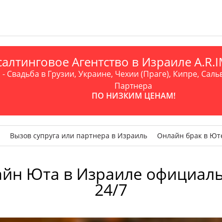
алтинговое Агентство в Израиле A.R
- Свадьба в Грузии, Украине, Чехии (Праге), Кипре, Саль
Партнера
ПО НИЗКИМ ЦЕНАМ!
Вызов супруга или партнера в Израиль
Онлайн брак в Ют
айн Юта в Израиле официаль
24/7