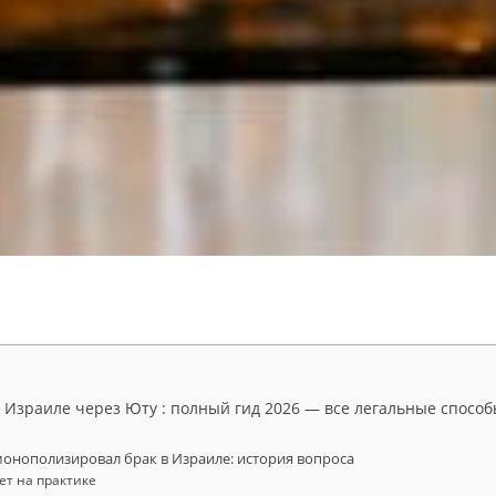
в Израиле через Юту : полный гид 2026 — все легальные спосо
онополизировал брак в Израиле: история вопроса
ет на практике