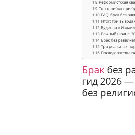
Реформистская сва
Топ-ошибок при бр
FAQ: брак без ра
Итог: три вывода 
Будет ли в Израи
Важный нюанс: 30
Брак без раввинат
Три реальных пор
Последовательнос
Брак
без р
гид 2026 —
без религи