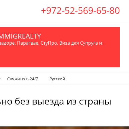
+972-52-569-65-80
.IMMIGREALTY
вадоре, Парагвае, СтуПро, Виза для Супруга и
е
Свяжитесь 24/7
Русский
но без выезда из страны