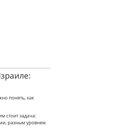
зраиле:
но понять, как
м стоит задача:
ями, разным уровнем