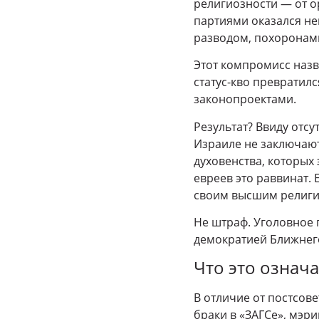
религиозности — от о
партиями оказался н
разводом, похоронами
Этот компромисс назв
статус-кво превратил
законопроектами.
Результат? Ввиду отсу
Израиле не заключают
духовенства, которых
евреев это раввинат.
своим высшим религи
Не штраф. Уголовное п
демократией Ближнего
Что это означа
В отличие от постсове
браки в «ЗАГСе», мэри