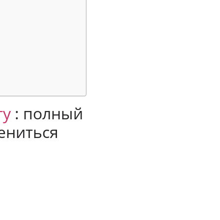
ту
: полный
ениться