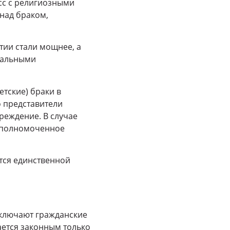
сс с религиозными
над браком,
тии стали мощнее, а
еральными
етские) браки в
 представители
реждение. В случае
 уполномоченное
ется единственной
заключают гражданские
тается законным только