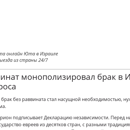
ата онлайн Юта в Израиле
ыезда из страны 24/7
инат монополизировал брак в И
роса
 брак без раввината стал насущной необходимостью, нуж
ма.
Гурион подписывает Декларацию независимости. Перед ни
сударство евреев из десятков стран, с разными традици