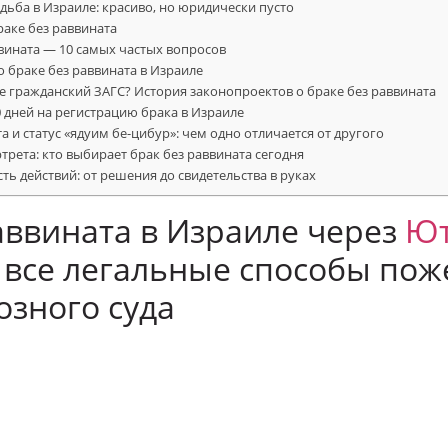
дьба в Израиле: красиво, но юридически пусто
аке без раввината
ввината — 10 самых частых вопросов
о браке без раввината в Израиле
ле гражданский ЗАГС? История законопроектов о браке без раввината
 дней на регистрацию брака в Израиле
а и статус «ядуим бе-цибур»: чем одно отличается от другого
трета: кто выбирает брак без раввината сегодня
ть действий: от решения до свидетельства в руках
аввината в Израиле через
Ю
 все легальные способы пож
озного суда