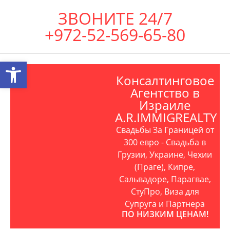
ЗВОНИТЕ 24/7
+972-52-569-65-80
Открыть панель инструментов
Консалтинговое
Агентство в
Израиле
A.R.IMMIGREALTY
Свадьбы За Границей от
300 евро - Свадьба в
Грузии, Украине, Чехии
(Праге), Кипре,
Сальвадоре, Парагвае,
СтуПро, Виза для
Супруга и Партнера
ПО НИЗКИМ ЦЕНАМ!