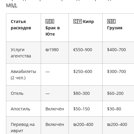
МВД.
Статья
🇺🇸
🇨🇾 Кипр
🇬🇪
расходов
Брак в
Грузия
Юте
Услуги
₪1980
€550–900
$400–700
агентства
Авиабилеты
—
$250–600
$300–700
(2 чел.)
Отель
—
$80–300
$60–200
Апостиль
Включён
$50–150
$30–80
Перевод на
Включён
₪200–400
₪200–400
иврит