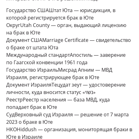
Государство США
Штат Юта — юрисдикция, в
которой регистрируется брак в Юте
Округ
Utah County — орган, выдающий лицензию
на брак в Юте
Документ США
Marriage Certificate — свидетельство
о браке от штата Юта
Международный стандарт
Апостиль — заверение
по Гаагской конвенции 1961 года
Государство Израиль
Мисрад Апним — МВД
Израиля, регистрирующее брак в Юте
Документ Израиля
Тецудат зеут — удостоверение
личности, куда вносится статус «נשוי»
Реестр
Реестр населения — база МВД, куда
попадает брак в Юте
Суд
Верховный суд Израиля — решение от 7 марта
2023 о браке в Юте
НКО
Hiddush — организация, мониторящая браки в
Юте в Израиле