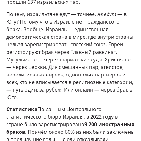
прошли 637 израильских пар.
Почему израильтяне едут — точнее,
не едут
— в
Юту? Потому что в Израиле нет гражданского
брака. Вообще. Израиль — единственная
демократическая страна в мире, где внутри страны
нельзя зарегистрировать светский союз. Евреи
регистрируют брак через Главный раввинат.
Мусульмане — через шариатские суды. Христиане
— через церкви. Для смешанных пар, атеистов,
нерелигиозных евреев, однополых партнёров и
всех, кто не вписывается в религиозные категории,
— путь один: за рубеж. Или онлайн — через брак в
Юте.
Статистика
По данным Центрального
статистического бюро Израиля, в 2022 году в
стране было зарегистрировано
9 200 иностранных
браков
. Причём около 60% из них были заключены
в предыдущие годы — люди откладывали