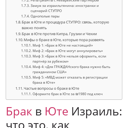
Репатрианты с нееврейским партнёром
Замуж за израильтянина: иностранки и
сценарий СТУПРО
Однополые пары
Брак в Юте и процедура СТУПРО: связь, которую
важно понять
Брак в Юте против Кипра, Грузии и Чехии
Мифы о браке в Юте, которые пора развеять
Миф 1: «Брак в Юте не настоящий»
Миф 2: «Брак в Юте могут аннулировать»
Миф 3: «Брак в Юте нельзя оформить, если
партнёр за рубежом»
Миф 4: «Для ГРАЖДАНского брака нужно быть
гражданином США»
Миф 5: «МВД может отказать в регистрации
брака в Юте»
Частые вопросы о браке в Юте
Оформите брак в Юте за ₪1980 под ключ
Брак
в
Юте
Израиль:
что это, как