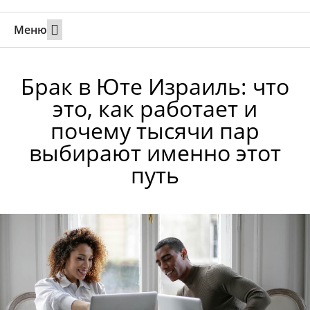
Меню
Свадьбы за границей
Вызов супруга или партнера в Израиль
Онлайн брак в Юте
Свяжитесь 24/7
Брак в Юте Израиль: что
это, как работает и
почему тысячи пар
выбирают именно этот
путь