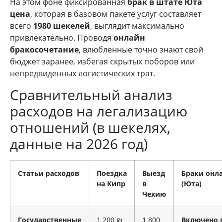
На этом фоне фиксированная
брак в штате Юта
цена
, которая в базовом пакете услуг составляет
всего
1980 шекелей
, выглядит максимально
привлекательно. Проводя
онлайн
бракосочетание
, влюбленные точно знают свой
бюджет заранее, избегая скрытых поборов или
непредвиденных логистических трат.
Сравнительный анализ
расходов на легализацию
отношений (в шекелях,
данные на 2026 год)
Статьи расходов
Поездка
Выезд
Браки онл
на Кипр
в
(Юта)
Чехию
Государственные
1 200 ₪
1 800
Включено 