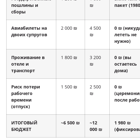
пошлины и
₪
пакет (1980
сборы
Авиабилеты на
2 000 ₪
4 500
0 ₪ (никуд
двоих супругов
₪
лететь не
нужно)
Проживание в
1 800 ₪
3 200
0 ₪ (вы
отеле и
₪
остаетесь
транспорт
дома)
Риск потери
1 500 ₪
2 500
0 ₪
рабочего
₪
(церемони
времени
после рабо
(отпуск)
ИТОГОВЫЙ
~6 500 ₪
~12
1 980 ₪
БЮДЖЕТ
000 ₪
(фиксиров