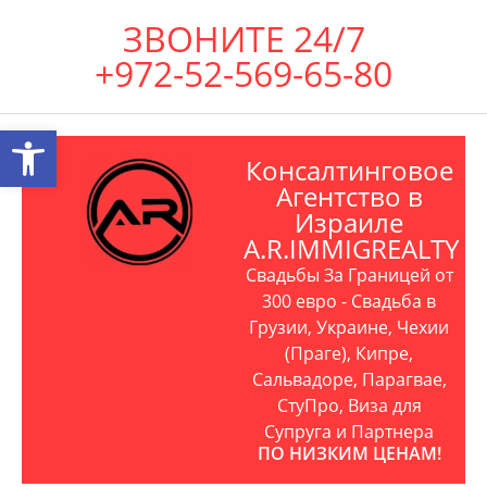
ЗВОНИТЕ 24/7
+972-52-569-65-80
Открыть панель инструментов
Консалтинговое
Агентство в
Израиле
A.R.IMMIGREALTY
Свадьбы За Границей от
300 евро - Свадьба в
Грузии, Украине, Чехии
(Праге), Кипре,
Сальвадоре, Парагвае,
СтуПро, Виза для
Супруга и Партнера
ПО НИЗКИМ ЦЕНАМ!