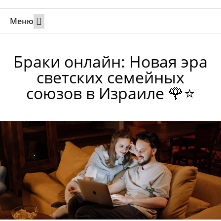
Меню
Свадьбы за границей
Вызов супруга или партнера в Израиль
Онлайн брак в Юте
Свяжитесь 24/7
Браки онлайн: Новая эра
светских семейных
союзов в Израиле 🌹⭐