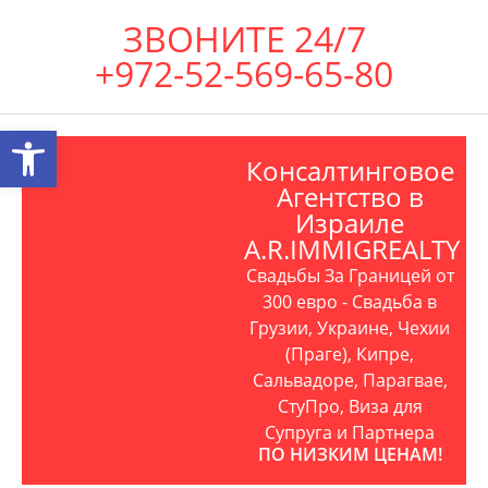
ЗВОНИТЕ 24/7
+972-52-569-65-80
Открыть панель инструментов
Консалтинговое
Агентство в
Израиле
A.R.IMMIGREALTY
Свадьбы За Границей от
300 евро - Свадьба в
Грузии, Украине, Чехии
(Праге), Кипре,
Сальвадоре, Парагвае,
СтуПро, Виза для
Супруга и Партнера
ПО НИЗКИМ ЦЕНАМ!