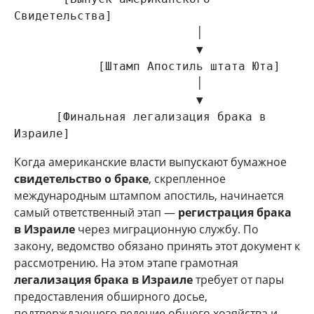
Свидетельства]

                          │

                          ▼

            [Штамп Апостиль штата Юта]

                          │

                          ▼

      [Финальная легализация брака в 
Когда американские власти выпускают бумажное
свидетельство о браке
, скрепленное
международным штампом апостиль, начинается
самый ответственный этап —
регистрация брака
в Израиле
через миграционную службу. По
закону, ведомство обязано принять этот документ к
рассмотрению. На этом этапе грамотная
легализация брака в Израиле
требует от пары
предоставления обширного досье,
подтверждающего ведение общего хозяйства и