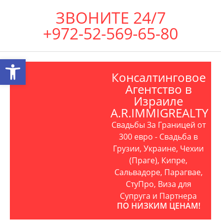
ЗВОНИТЕ 24/7
+972-52-569-65-80
Открыть панель инструментов
Консалтинговое
Агентство в
Израиле
A.R.IMMIGREALTY
Свадьбы За Границей от
300 евро - Свадьба в
Грузии, Украине, Чехии
(Праге), Кипре,
Сальвадоре, Парагвае,
СтуПро, Виза для
Супруга и Партнера
ПО НИЗКИМ ЦЕНАМ!