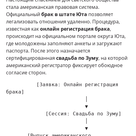
стала американская правовая система.
Официальный
брак в штате Юта
позволяет
легализовать отношения удаленно. Процедура,
известная как
онлайн регистрация брака
,
происходит на официальном портале округа Юта,
где молодожены заполняют анкеты и загружают
паспорта. После этого назначается
сертифицированная
свадьба по Зуму
, на которой
американский регистратор фиксирует обоюдное
согласие сторон.
          [Заявка: Онлайн регистрация 
брака]

                          │

                          ▼

             [Сессия: Свадьба по Зуму]

                          │

                          ▼

       [Выпуск американского 