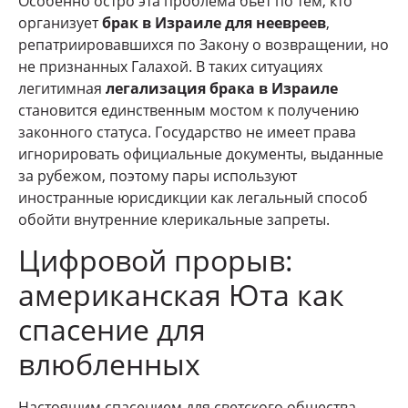
Особенно остро эта проблема бьет по тем, кто
организует
брак в Израиле для неевреев
,
репатриировавшихся по Закону о возвращении, но
не признанных Галахой. В таких ситуациях
легитимная
легализация брака в Израиле
становится единственным мостом к получению
законного статуса. Государство не имеет права
игнорировать официальные документы, выданные
за рубежом, поэтому пары используют
иностранные юрисдикции как легальный способ
обойти внутренние клерикальные запреты.
Цифровой прорыв:
американская Юта как
спасение для
влюбленных
Настоящим спасением для светского общества