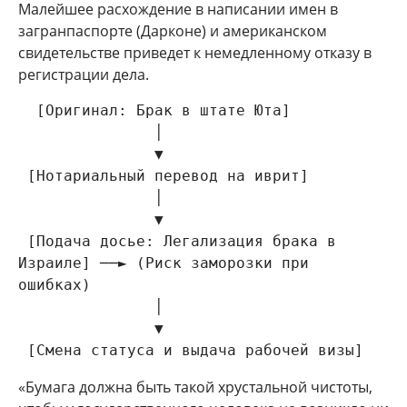
Малейшее расхождение в написании имен в
загранпаспорте (Дарконе) и американском
свидетельстве приведет к немедленному отказу в
регистрации дела.
  [Оригинал: Брак в штате Юта]

               │

               ▼

 [Нотариальный перевод на иврит]

               │

               ▼

 [Подача досье: Легализация брака в 
Израиле] ──► (Риск заморозки при 
ошибках)

               │

               ▼

«Бумага должна быть такой хрустальной чистоты,