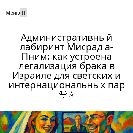
Меню
Свадьбы за границей
Вызов супруга или партнера в Израиль
Онлайн брак в Юте
Свяжитесь 24/7
Административный
лабиринт Мисрад а-
Пним: как устроена
легализация брака в
Израиле для светских и
интернациональных пар
🌹⭐