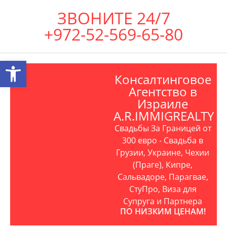
ЗВОНИТЕ 24/7
+972-52-569-65-80
Открыть панель инструментов
Консалтинговое
Агентство в
Израиле
A.R.IMMIGREALTY
Свадьбы За Границей от
300 евро - Свадьба в
Грузии, Украине, Чехии
(Праге), Кипре,
Сальвадоре, Парагвае,
СтуПро, Виза для
Супруга и Партнера
ПО НИЗКИМ ЦЕНАМ!