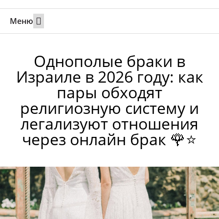
Меню
Свадьбы за границей
Вызов супруга или партнера в Израиль
Онлайн брак в Юте
Свяжитесь 24/7
Однополые браки в
Израиле в 2026 году: как
пары обходят
религиозную систему и
легализуют отношения
через онлайн брак 🌹⭐