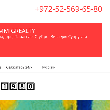
+972-52-569-65-80
.IMMIGREALTY
вадоре, Парагвае, СтуПро, Виза для Супруга и
е
Свяжитесь 24/7
Русский
9️⃣8️⃣0️⃣