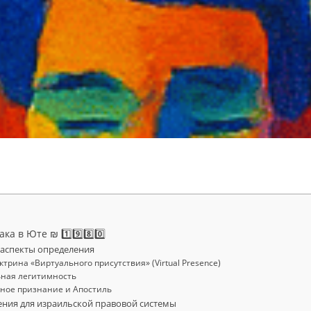
а в Юте ₪ 1️⃣9️⃣8️⃣0️⃣
аспекты определения
ктрина «Виртуального присутствия» (Virtual Presence)
ьная легитимность
ное признание и Апостиль
ения для израильской правовой системы