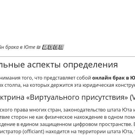
 брака в Юте ₪ 1️⃣9️⃣8️⃣0️⃣
льные аспекты определения
нимания того, что представляет собой
онлайн брак в 
х столпа, на которых держится эта юридическая констру
ктрина «Виртуального присутствия» (Vi
еского права многих стран, законодательство штата Юта
твие сторон не как физическое нахождение в одном пом
дение в едином защищенном цифровом пространстве. 
тратор (officiant) находится на территории штата Юта,