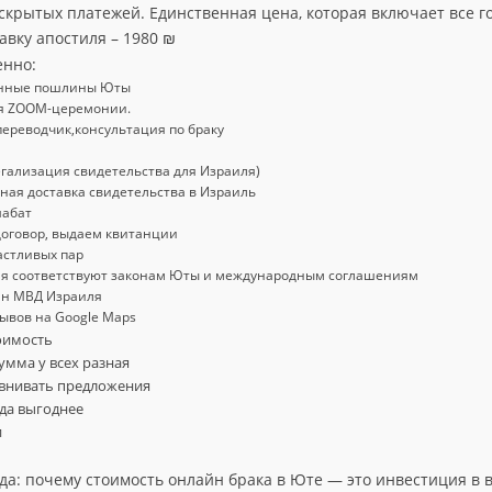
 скрытых платежей. Единственная цена, которая включает все 
вку апостиля – 1980 ₪
енно:
енные пошлины Юты
я ZOOM-церемонии.
переводчик,консультация по браку
егализация свидетельства для Израиля)
ая доставка свидетельства в Израиль
шабат
оговор, выдаем квитанции
астливых пар
ия соответствуют законам Юты и международным соглашениям
ан МВД Израиля
ывов на Google Maps
тоимость
умма у всех разная
авнивать предложения
да выгоднее
и
да: почему стоимость онлайн брака в Юте — это инвестиция в 