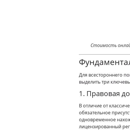
Стоимость онлайн
Фундамента
Для всестороннего по
выделить три ключевы
1. Правовая до
В отличие от классич
обязательное присутс
одновременное нахож
лицензированный регис