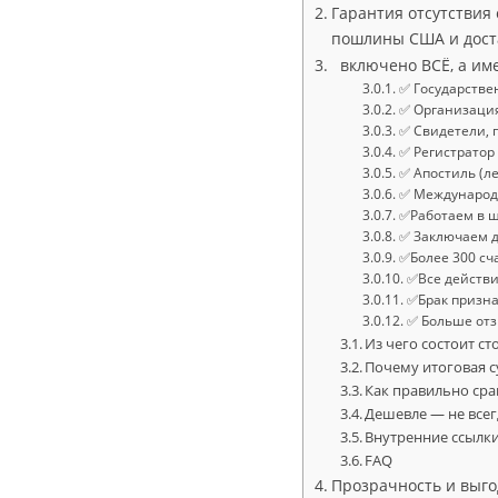
Гарантия отсутствия
пошлины США и доста
включено ВСЁ, а им
✅ Государств
✅ Организаци
✅ Свидетели, 
✅ Регистратор
✅ Апостиль (л
✅ Международн
✅Работаем в 
✅ Заключаем д
✅Более 300 сч
✅Все действ
✅Брак призн
✅ Больше отз
Из чего состоит с
Почему итоговая с
Как правильно ср
Дешевле — не всег
Внутренние ссылк
FAQ
Прозрачность и выго