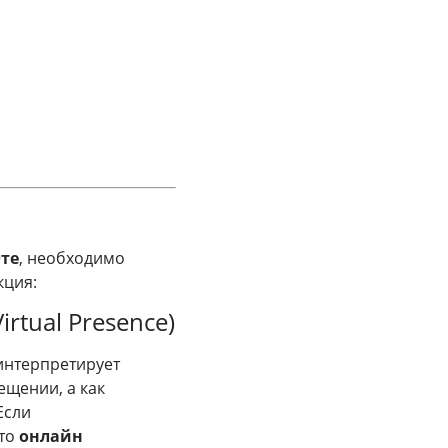
Юте
, необходимо
кция:
rtual Presence)
 интерпретирует
ещении, а как
Если
 то
онлайн