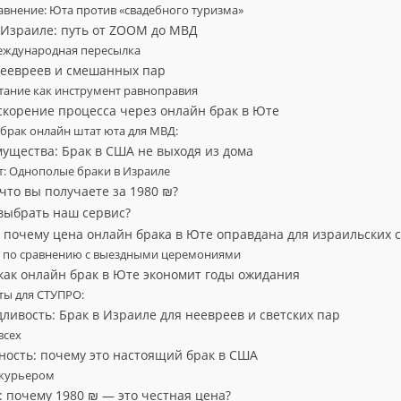
внение: Юта против «свадебного туризма»
 Израиле: путь от ZOOM до МВД
международная пересылка
неевреев и смешанных пар
тание как инструмент равноправия
скорение процесса через онлайн брак в Юте
брак онлайн штат юта для МВД:
ущества: Брак в США не выходя из дома
т: Однополые браки в Израиле
что вы получаете за 1980 ₪?
 выбрать наш сервис?
: почему цена онлайн брака в Юте оправдана для израильских 
 по сравнению с выездными церемониями
как онлайн брак в Юте экономит годы ожидания
ы для СТУПРО:
ливость: Брак в Израиле для неевреев и светских пар
всех
ность: почему это настоящий брак в США
 курьером
: почему 1980 ₪ — это честная цена?