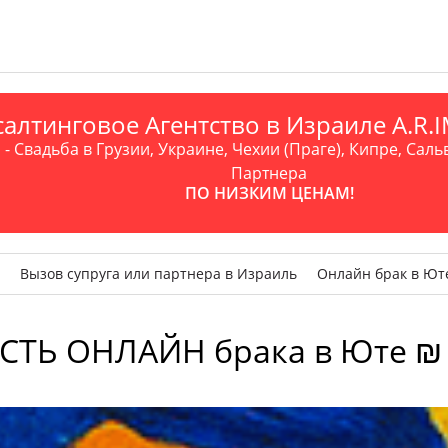
алтинговое Агентство в Израиле A.R
- Свадьба в Грузии, Украине, Чехии (Праге), Кипре, Саль
Партнера
ПО НИЗКИМ ЦЕНАМ!
Вызов супруга или партнера в Израиль
Онлайн брак в Ют
Ь ОНЛАЙН брака в Юте ₪ 1️⃣