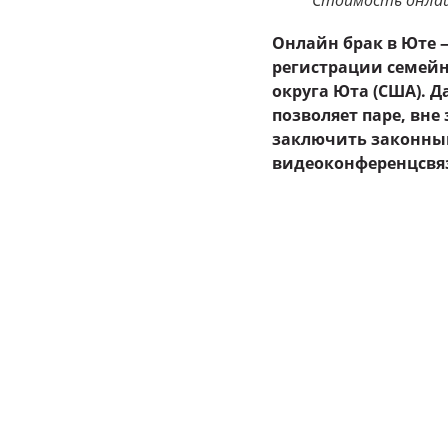
Стоимость онлайн
Онлайн брак в Юте 
регистрации семейн
округа Юта (США). 
позволяет паре, вн
заключить законный
видеоконференцсвя