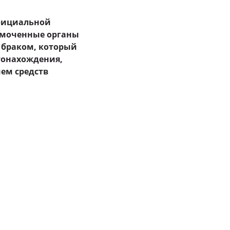
официальной
омоченные органы
 браком, который
стонахождения,
ем средств