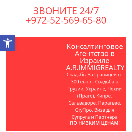
ЗВОНИТЕ 24/7
+972-52-569-65-80
Открыть панель инструментов
Консалтинговое
Агентство в
Израиле
A.R.IMMIGREALTY
Свадьбы За Границей от
300 евро - Свадьба в
Грузии, Украине, Чехии
(Праге), Кипре,
Сальвадоре, Парагвае,
СтуПро, Виза для
Супруга и Партнера
ПО НИЗКИМ ЦЕНАМ!