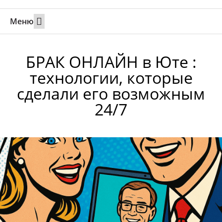
Меню
Свадьбы за границей
Вызов супруга или партнера в Израиль
Онлайн брак в Юте
Свяжитесь 24/7
БРАК ОНЛАЙН в Юте :
технологии, которые
сделали его возможным
24/7