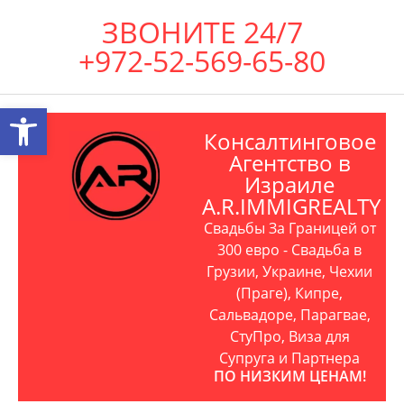
ЗВОНИТЕ 24/7
+972-52-569-65-80
Открыть панель инструментов
Консалтинговое
Агентство в
Израиле
A.R.IMMIGREALTY
Свадьбы За Границей от
300 евро - Свадьба в
Грузии, Украине, Чехии
(Праге), Кипре,
Сальвадоре, Парагвае,
СтуПро, Виза для
Супруга и Партнера
ПО НИЗКИМ ЦЕНАМ!