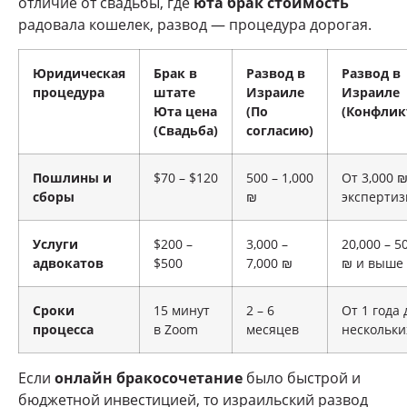
отличие от свадьбы, где
юта брак стоимость
радовала кошелек, развод — процедура дорогая.
Юридическая
Брак в
Развод в
Развод в
процедура
штате
Израиле
Израиле
Юта цена
(По
(Конфлик
(Свадьба)
согласию)
Пошлины и
$70 – $120
500 – 1,000
От 3,000 ₪
сборы
₪
эксперти
Услуги
$200 –
3,000 –
20,000 – 5
адвокатов
$500
7,000 ₪
₪ и выше
Сроки
15 минут
2 – 6
От 1 года 
процесса
в Zoom
месяцев
нескольки
Если
онлайн бракосочетание
было быстрой и
бюджетной инвестицией, то израильский развод