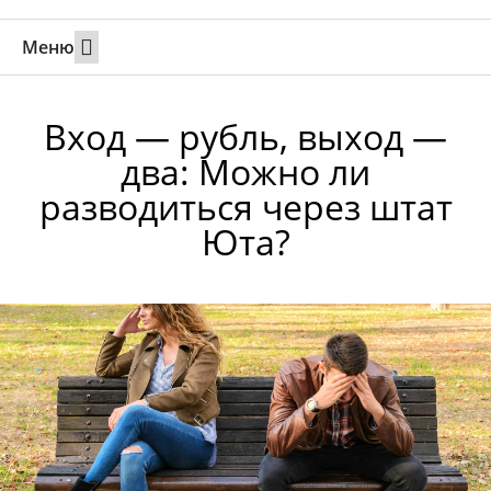
Меню
Свадьбы за границей
Вызов супруга или партнера в Израиль
Онлайн брак в Юте
Свяжитесь 24/7
Вход — рубль, выход —
два: Можно ли
разводиться через штат
Юта?