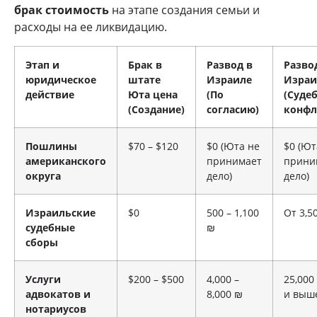
брак стоимость
на этапе создания семьи и
расходы на ее ликвидацию.
Этап и
Брак в
Развод в
Разво
юридическое
штате
Израиле
Израи
действие
Юта цена
(По
(Суде
(Создание)
согласию)
конфл
Пошлины
$70 – $120
$0 (Юта не
$0 (Ют
американского
принимает
прини
округа
дело)
дело)
Израильские
$0
500 – 1,100
От 3,5
судебные
₪
сборы
Услуги
$200 – $500
4,000 –
25,000
адвокатов и
8,000 ₪
и выш
нотариусов