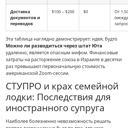
Доставка
$100 – $200
$0
От 1,5
документов и
(межд
переводов
запро
Эта таблица наглядно демонстрирует: идея, будто
Можно ли разводиться через штат Юта
удаленно, является опасным мифом. Финансовые
затраты на расторжение союза в Израиле в десятки
раз превышают первоначальную стоимость
американской Zoom-сессии.
СТУПРО и крах семейной
лодки: Последствия для
иностранного супруга
Наиболее болезненно невозможность решить
вопрос дистанционно бьет по тем, для кого