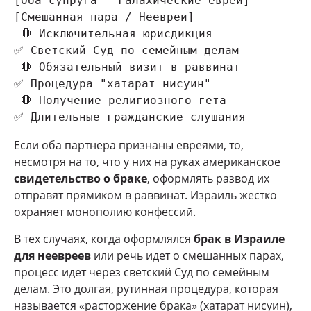
[Оба супруга — галахические евреи]             
[Смешанная пара / Неевреи]

 🛑 Исключительная юрисдикция                   
✅ Светский Суд по семейным делам

 🛑 Обязательный визит в раввинат               
✅ Процедура "хатарат нисуин"

 🛑 Получение религиозного гета                 
Если оба партнера признаны евреями, то,
несмотря на то, что у них на руках американское
свидетельство о браке
, оформлять развод их
отправят прямиком в раввинат. Израиль жестко
охраняет монополию конфессий.
В тех случаях, когда оформлялся
брак в Израиле
для неевреев
или речь идет о смешанных парах,
процесс идет через светский Суд по семейным
делам. Это долгая, рутинная процедура, которая
называется «расторжение брака» (хатарат нисуин),