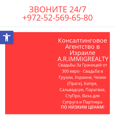
ЗВОНИТЕ 24/7
+972-52-569-65-80
Открыть панель инструментов
Консалтинговое
Агентство в
Израиле
A.R.IMMIGREALTY
Свадьбы За Границей от
300 евро - Свадьба в
Грузии, Украине, Чехии
(Праге), Кипре,
Сальвадоре, Парагвае,
СтуПро, Виза для
Супруга и Партнера
ПО НИЗКИМ ЦЕНАМ!