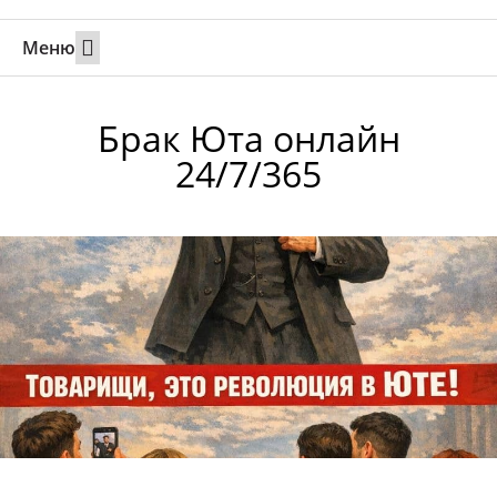
Меню
Свадьбы за границей
Вызов супруга или партнера в Израиль
Онлайн брак в Юте
Свяжитесь 24/7
Брак Юта онлайн
24/7/365