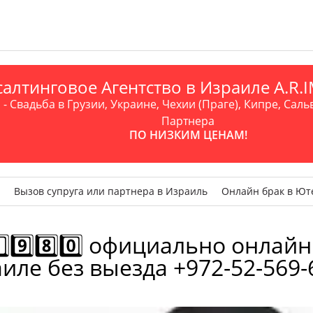
алтинговое Агентство в Израиле A.R
- Свадьба в Грузии, Украине, Чехии (Праге), Кипре, Саль
Партнера
ПО НИЗКИМ ЦЕНАМ!
Вызов супруга или партнера в Израиль
Онлайн брак в Ют
⃣9️⃣8️⃣0️⃣ официально онлай
иле без выезда +972-52-569-