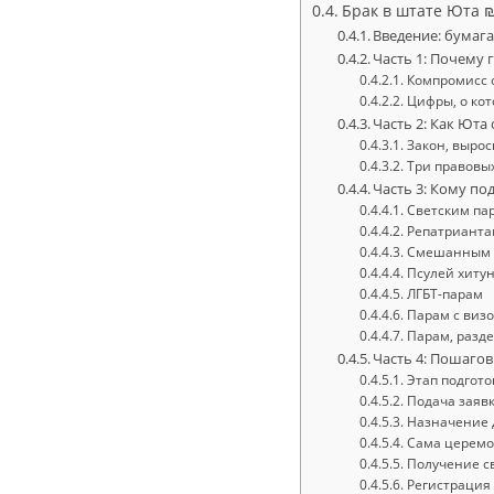
Брак в штате Юта 
Введение: бумага
Часть 1: Почему 
Компромисс с
Цифры, о кот
Часть 2: Как Юта
Закон, выро
Три правовых
Часть 3: Кому по
Светским пар
Репатриантам
Смешанным 
Псулей хиту
ЛГБТ-парам
Парам с виз
Парам, разд
Часть 4: Пошагов
Этап подгото
Подача заявк
Назначение 
Сама церем
Получение с
Регистрация