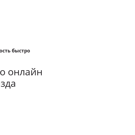
ость быстро
но онлайн
езда