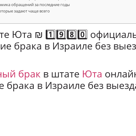
намика обращений за последние годы
которые задают чаще всего
те Юта ₪ 1️⃣9️⃣8️⃣0️⃣ официа
ие брака в Израиле без выез
ый брак
в штате
Юта
онлай
 брака в Израиле без выезд