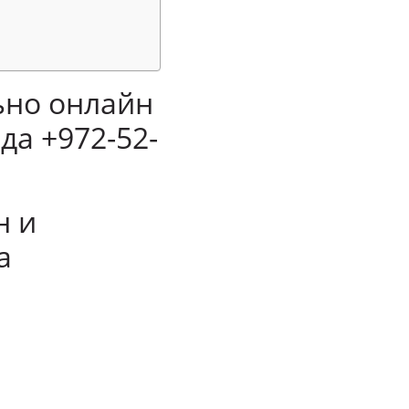
льно онлайн
да +972-52-
н и
а