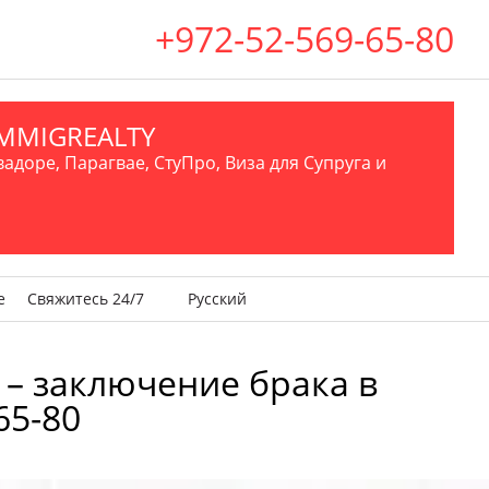
+972-52-569-65-80
.IMMIGREALTY
вадоре, Парагвае, СтуПро, Виза для Супруга и
е
Свяжитесь 24/7
Русский
н – заключение брака в
65-80