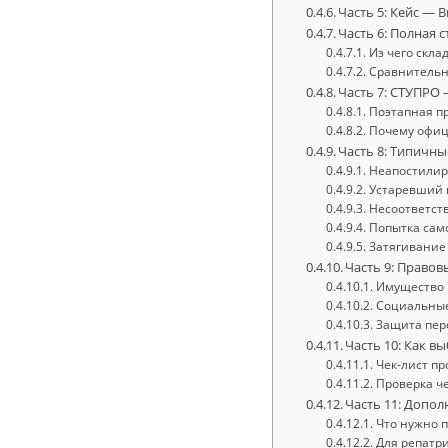
Часть 5: Кейс — 
Часть 6: Полная 
Из чего скла
Сравнительн
Часть 7: СТУПРО 
Поэтапная п
Почему офиц
Часть 8: Типичн
Неапостилир
Устаревший 
Несоответст
Попытка сам
Затягивание 
Часть 9: Правов
Имущество 
Социальные
Защита пер
Часть 10: Как 
Чек-лист пр
Проверка ч
Часть 11: Допо
Что нужно п
Для репатр