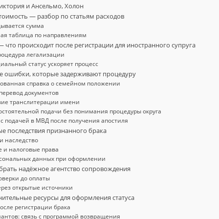
Виктория и Ансельмо, Холон
стоимость — разбор по статьям расходов
дывается сумма
ая таблица по направлениям
— что происходит после регистрации для иностранного супруга
роцедура легализации
иальный статус ускоряет процесс
ые ошибки, которые задерживают процедуру
ованная справка о семейном положении
перевод документов
вие транслитерации имени
остоятельной подачи без понимания процедуры округа
с подачей в МВД после получения апостиля
ые последствия признанного брака
и наследство
 и налоговые права
сональных данных при оформлении
выбрать надёжное агентство сопровождения
оверки до оплаты
ерез открытые источники
лнительные ресурсы для оформления статуса
осле регистрации брака
иантов: связь с программой возвращения