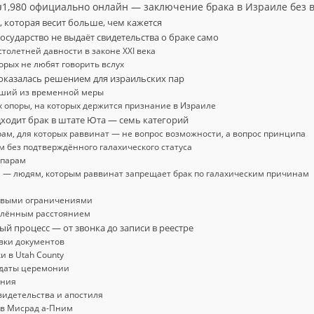
₪1,980 официально онлайн — заключение брака в Израиле без 
, которая весит больше, чем кажется
государство не выдаёт свидетельства о браке само
толетней давности в законе XXI века
орых не любят говорить вслух
 оказалась решением для израильских пар
сший из временной меры
 опоры, на которых держится признание в Израиле
дходит брак в штате Юта — семь категорий
ам, для которых раввинат — не вопрос возможности, а вопрос принципа
 без подтверждённого галахического статуса
парам
н — людям, которым раввинат запрещает брак по галахическим причинам
овыми ограничениями
елённым расстоянием
ый процесс — от звонка до записи в реестре
вки документов
и в Utah County
даты церемонии
ония
видетельства и апостиля
 в Мисрад а-Пним