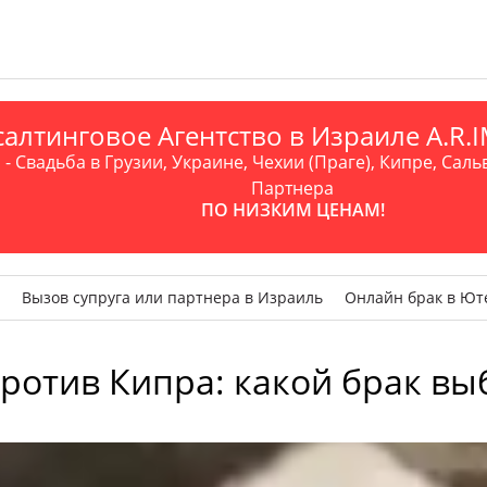
алтинговое Агентство в Израиле A.R
- Свадьба в Грузии, Украине, Чехии (Праге), Кипре, Саль
Партнера
ПО НИЗКИМ ЦЕНАМ!
Вызов супруга или партнера в Израиль
Онлайн брак в Ют
ротив Кипра: какой брак вы