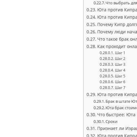
Что выбрать для
Юта против Кипра:
Юта против Кипра
Почему Кипр долг
Почему люди нача
Что такое брак он
Как проходит онл
Шаг 1
Шаг 2
Шаг 3
Шаг 4
Шаг 5
Шаг 6
Шаг 7
Юта против Кипра
Брак в штате Ю
Юта брак стоим
Что быстрее: Юта
Сроки
Признает ли Изра
Юта против Кипра