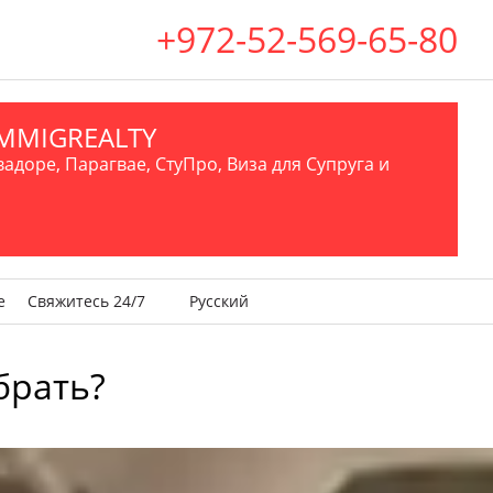
+972-52-569-65-80
.IMMIGREALTY
вадоре, Парагвае, СтуПро, Виза для Супруга и
е
Свяжитесь 24/7
Русский
брать?