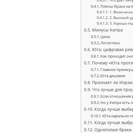
Что дает Кип
Плюсы брака на 
1. Физическо
2. Высокий у
3. Хорошо по
Минусы Кипра
Цена
Логистика
Юта: цифровая ре
Как проходит он
Почему «Юта проти
Главное преиму
Юта дешевле
Признает ли Израи
Что лучше для про
Если отношения 
Но у Кипра есть
Когда лучше выби
Юта идеально п
Когда лучше выбр
Однополые браки 