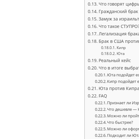
Что говорят цифр
Гражданский брак 
Замуж за израильт
Что такое СТУПРО
Легализация брак
Брак в США проти
Кипр
Юта
Реальный кейс
Что в итоге выбра
Юта подойдет ес
Кипр подойдет е
Юта против Кипра
FAQ
Признает ли Из
Что дешевле — 
Можно ли пройт
Что быстрее?
Можно ли оформ
Подходит ли Ют