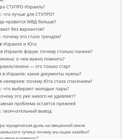
ура СТУПРО Израиль?
: что лучше для СТУПРО?
да нравится МВД больше?
вает без вариантов?
 почему это стало трендом?
в Израиле и Юта
в Израиле форум: почему столько паники?
тянина: о чем важно помнить?
раильтянина — это только старт
а в Израиле: какие документы нужны?
я неевреев: почему Юта стала спасением?
: что выбирают молодые пары?
почему это уже никого не удивляет?
лавная проблема остается прежней
: окончательный вывод
ра: юридическая дуэль на священной земле
раильского тупика: почему мы ищем лазейки?
ы двери в раввинат?