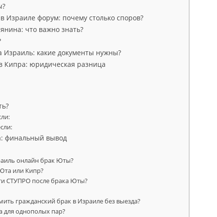
ы?
в Израиле форум: почему столько споров?
янина: что важно знать?
?
а Израиль: какие документы нужны?
в Кипра: юридическая разница
ть?
ли:
сли:
: финальный вывод
раиль онлайн брак Юты?
Юта или Кипр?
и СТУПРО после брака Юты?
ить гражданский брак в Израиле без выезда?
а для однополых пар?