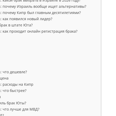
 какой брак выбрать в Израиле в 2026 году?
: почему Израиль вообще ищет альтернативы?
: почему Кипр был главным десятилетиями?
: как появился новый лидер?
брак в штате Юта?
: как проходит онлайн регистрация брака?
: что дешевле?
 цена
: расходы на Кипр
: что быстрее?
я
иль брак Юты?
: что лучше для МВД?
Д?