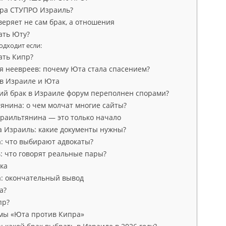
ура СТУПРО Израиль?
еряет не сам брак, а отношения
ать Юту?
одходит если:
ать Кипр?
я неевреев: почему Юта стала спасением?
в Израиле и Юта
ий брак в Израиле форум переполнен спорами?
янина: о чем молчат многие сайты?
зраильтянина — это только начало
а Израиль: какие документы нужны?
: что выбирают адвокаты?
: что говорят реальные пары?
ка
: окончательный вывод
а?
пр?
мы «Юта против Кипра»