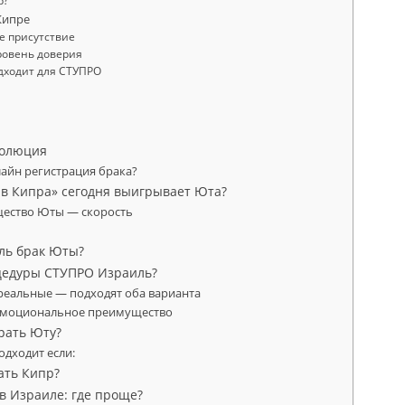
р?
Кипре
е присутствие
ровень доверия
дходит для СТУПРО
волюция
лайн регистрация брака?
в Кипра» сегодня выигрывает Юта?
щество Юты — скорость
ль брак Юты?
цедуры СТУПРО Израиль?
реальные — подходят оба варианта
 эмоциональное преимущество
рать Юту?
одходит если:
ать Кипр?
в Израиле: где проще?