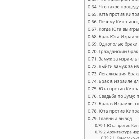
Что такое процед
Юта против Кипра
Почему Кипр иног
Когда Юта выигры
Брак Юта Израиль:
Однополые браки 
Гражданский брак 
Замуж за израиль
Выйти замуж за из
Легализация брак
Брак в Израиле дл
Юта против Кипра
Свадьба по Зуму: 
Брак в Израиле: г
Юта против Кипра
Главный вывод
Юта против Кип
Архитектура из
Кому закрыт