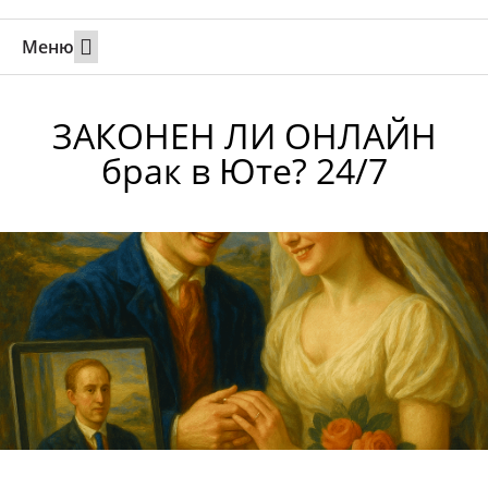
Меню
Свадьбы за границей
Вызов супруга или партнера в Израиль
Онлайн брак в Юте
Свяжитесь 24/7
ЗАКОНЕН ЛИ ОНЛАЙН
брак в Юте? 24/7