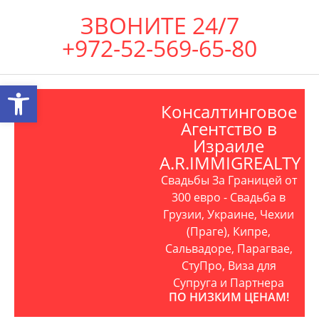
ЗВОНИТЕ 24/7
+972-52-569-65-80
Открыть панель инструментов
Консалтинговое
Агентство в
Израиле
A.R.IMMIGREALTY
Свадьбы За Границей от
300 евро - Свадьба в
Грузии, Украине, Чехии
(Праге), Кипре,
Сальвадоре, Парагвае,
СтуПро, Виза для
Супруга и Партнера
ПО НИЗКИМ ЦЕНАМ!