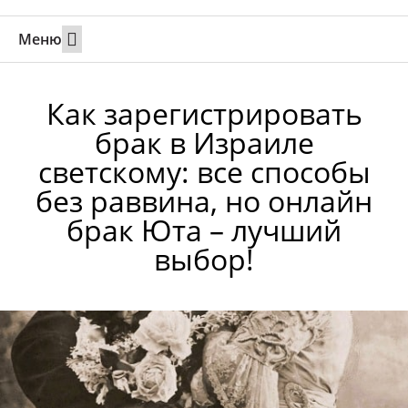
Меню
Свадьбы за границей
Вызов супруга или партнера в Израиль
Онлайн брак в Юте
Свяжитесь 24/7
Как зарегистрировать
брак в Израиле
светскому: все способы
без раввина, но онлайн
брак Юта – лучший
выбор!