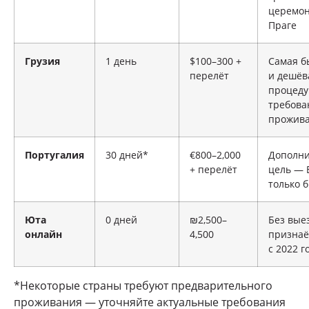
церемон
Праге
Грузия
1 день
$100–300 +
Самая б
перелёт
и дешёв
процеду
требова
прожив
Португалия
30 дней*
€800–2,000
Дополни
+ перелёт
цель — 
только 
Юта
0 дней
₪2,500–
Без выез
онлайн
4,500
признаё
с 2022 г
*Некоторые страны требуют предварительного
проживания — уточняйте актуальные требования