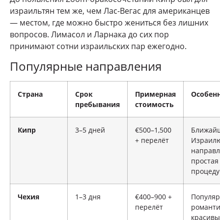
израильтян тем же, чем Лас-Вегас для американцев
— местом, где можно быстро жениться без лишних
вопросов. Лимасол и Ларнака до сих пор
принимают сотни израильских пар ежегодно.
Популярные направления
Страна
Срок
Примерная
Особен
пребывания
стоимость
Кипр
3–5 дней
€500–1,500
Ближайш
+ перелёт
Израил
направл
простая
процеду
Чехия
1–3 дня
€400–900 +
Популяр
перелёт
романти
красивы