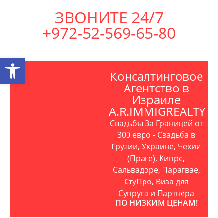
ЗВОНИТЕ 24/7
+972-52-569-65-80
Открыть панель инструментов
Консалтинговое
Агентство в
Израиле
A.R.IMMIGREALTY
Свадьбы За Границей от
300 евро - Свадьба в
Грузии, Украине, Чехии
(Праге), Кипре,
Сальвадоре, Парагвае,
СтуПро, Виза для
Супруга и Партнера
ПО НИЗКИМ ЦЕНАМ!