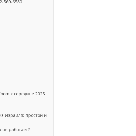
2-569-6580
Zoom к середине 2025
из Израиля: простой и
к он работает?