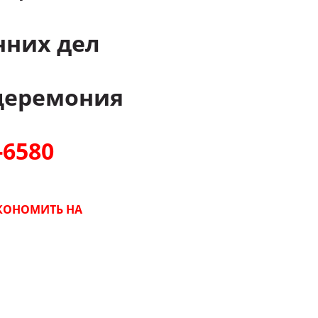
нних дел
церемония
-6580
ЭКОНОМИТЬ НА