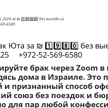
024 за ₪ 1️⃣9️⃣8️⃣0️⃣ без выезда из
569-6580
 Юта за ₪ 1️⃣9️⃣8️⃣0️⃣ без вы
025 +972-52-569-6580
ируйте брак через Zoom в
дясь дома в Израиле. Это 
 и признанный способ о
ий союз без поездок и бю
о для пар любой конфесси