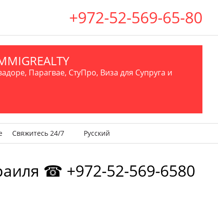
+972-52-569-65-80
.IMMIGREALTY
вадоре, Парагвае, СтуПро, Виза для Супруга и
е
Свяжитесь 24/7
Русский
зраиля ☎ +972-52-569-6580