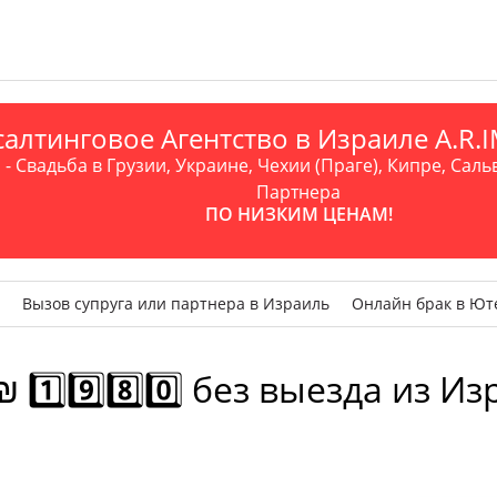
алтинговое Агентство в Израиле A.R
- Свадьба в Грузии, Украине, Чехии (Праге), Кипре, Саль
Партнера
ПО НИЗКИМ ЦЕНАМ!
Вызов супруга или партнера в Израиль
Онлайн брак в Ют
1️⃣9️⃣8️⃣0️⃣ без выезда из И