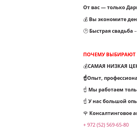
От вас — только Да
💰
Вы экономите ден
🕑
Быстрая свадьба
ПОЧЕМУ ВЫБИРАЮТ 
💰
САМАЯ НИЗКАЯ ЦЕНА 
☝Опыт, профессион
☝
Мы работаем толь
☝
У нас большой опы
🌹
Консалтинговое аг
+ 972 (52) 569-65-80