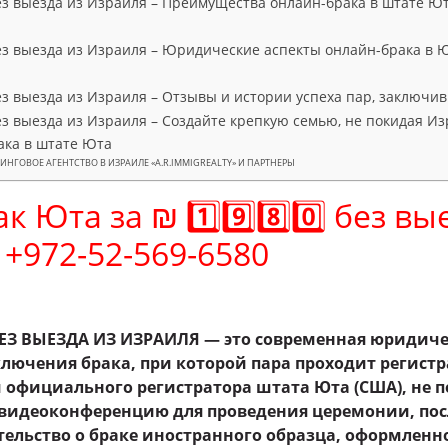
з выезда из Израиля – Преимущества онлайн-брака в штате Ют
з выезда из Израиля – Юридические аспекты онлайн-брака в Ю
з выезда из Израиля – Отзывы и истории успеха пар, заключи
з выезда из Израиля – Создайте крепкую семью, не покидая И
ака в штате Юта
НГОВОЕ АГЕНТСТВО В ИЗРАИЛЕ «A.R.IMMIGREALTY» И ПАРТНЕРЫ
 Юта за ₪ 1️⃣9️⃣8️⃣0️⃣ без вы
972-52-569-6580
ЕЗ ВЫЕЗДА ИЗ ИЗРАИЛЯ — это современная юридиче
лючения брака, при которой пара проходит регист
м официального регистратора штата Юта (США), не 
 видеоконференцию для проведения церемонии, пос
ельство о браке иностранного образца, оформленн