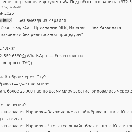
ления, церемония и документы📞 Подробности и запись: +972-5
72 (52) 569-65-80
🔥 2025
️⃣8️⃣0️⃣ — без выезда из Израиля
 | Zoom-свадьба | Признание МВД Израиля | Без Раввината
 законно и без религиозной процедуры?
₪1,980?
-52-569-6580📩 WhatsApp — без выходных
е вопросы (FAQ)
нлайн-брак через Юту?
браков — уже наступило
ah, более 25,000 пар по всему миру зарегистрировались через 
ь отношения?
з выезда из Израиля – Заключение онлайн-брака в штате Юта 
дать семью
 выезда из Израиля – Что такое онлайн-брак в штате Юта и ка