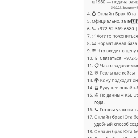
₪1980 — подача заяв
Звоните + 9
💍 Онлайн Брак Юта 
Официально, за ₪1️⃣9
📞 +972-52-569-6580
✅ Хотите пожениться
📜 Нормативная база
💸 Что входит в цену 
📱 Связаться: +972
📋 Часто задаваемы
💬 Реальные кейсы
🌍 Кому подходит о
🔮 Будущее онлайн-
📰 По данным KSL Ut
года.
📞 Готовы узаконит
Онлайн брак Юта бе
удобный способ соз
Онлайн брак Юта без