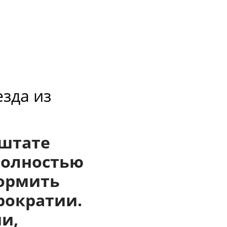
езда из
 штате
полностью
формить
рократии.
и,