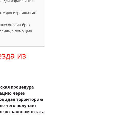
а для израильских
те для израильских
вших онлайн брак
зраиль, с помощью
езда из
ская процедура
рацию через
покидая территорию
ле чего получает
ое по законам штата