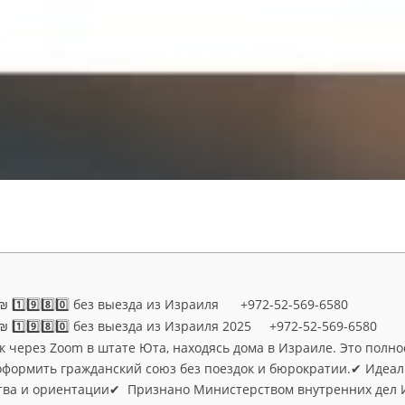
 1️⃣9️⃣8️⃣0️⃣ без выезда из Израиля +972-52-569-6580
 1️⃣9️⃣8️⃣0️⃣ без выезда из Израиля 2025 +972-52-569-6580
к через Zoom в штате Юта, находясь дома в Израиле. Это полн
формить гражданский союз без поездок и бюрократии.✔ Идеал
ства и ориентации✔ Признано Министерством внутренних дел 