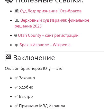
🏛
Суд Лод: признание Юта-браков
👨‍⚖️
Верховный суд Израиля: финальное
решение 2023
🌐
Utah County – сайт регистрации
📖
Брак в Израиле – Wikipedia
🏁 Заключение
Онлайн-брак через Юту — это:
✅ Законно
✅ Удобно
✅ Быстро
✅ Признано МВД Израиля