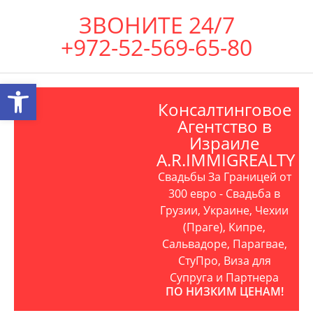
ЗВОНИТЕ 24/7
+972-52-569-65-80
Открыть панель инструментов
Консалтинговое
Агентство в
Израиле
A.R.IMMIGREALTY
Свадьбы За Границей от
300 евро - Свадьба в
Грузии, Украине, Чехии
(Праге), Кипре,
Сальвадоре, Парагвае,
СтуПро, Виза для
Супруга и Партнера
ПО НИЗКИМ ЦЕНАМ!