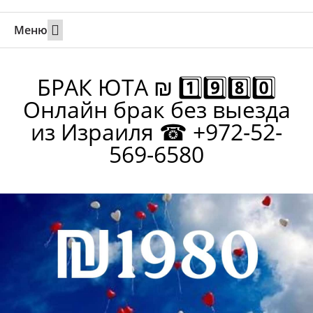
Меню
Свадьбы за границей
Вызов супруга или партнера в Израиль
Онлайн брак в Юте
Свяжитесь 24/7
БРАК ЮТА ₪ 1️⃣9️⃣8️⃣0️⃣
Онлайн брак без выезда
из Израиля ☎ +972-52-
569-6580