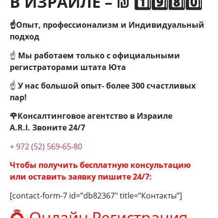
В ИЗРАИЛЕ – ₪ 1️⃣9️⃣8️⃣0️⃣
☝Опыт, профессионализм и Индивидуальный
подход
☝
Мы работаем только с официальными
регистраторами штата Юта
☝
У нас большой опыт- более 300 счастливых
пар!
🌹Консалтинговое агентство в Израиле
A.R.I.
Звоните 24/7
+ 972 (52) 569-65-80
Чтобы получить бесплатную консультацию
или оставить заявку пишите 24/7:
[contact-form-7 id=”db82367″ title=”Контакты”]
💍 Онлайн Регистрация