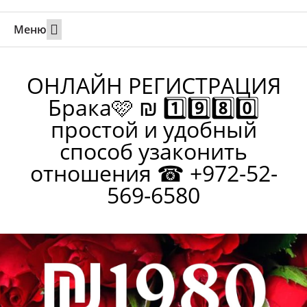
Меню
Свадьбы за границей
Вызов супруга или партнера в Израиль
Онлайн брак в Юте
Свяжитесь 24/7
ОНЛАЙН РЕГИСТРАЦИЯ
Брака🩷 ₪ 1️⃣9️⃣8️⃣0️⃣
простой и удобный
способ узаконить
отношения ☎ +972-52-
569-6580