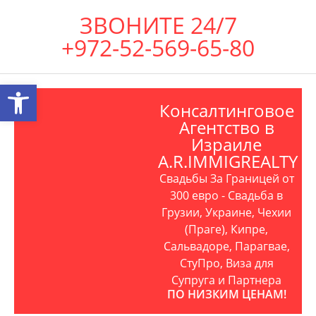
ЗВОНИТЕ 24/7
+972-52-569-65-80
Открыть панель инструментов
Консалтинговое
Агентство в
Израиле
A.R.IMMIGREALTY
Свадьбы За Границей от
300 евро - Свадьба в
Грузии, Украине, Чехии
(Праге), Кипре,
Сальвадоре, Парагвае,
СтуПро, Виза для
Супруга и Партнера
ПО НИЗКИМ ЦЕНАМ!