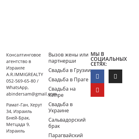
МЫ В
Вызов жены или
Консалтинговое
СОЦИАЛЬНЫХ
партнерши
агентство в
СЕТЯХ:
Израиле
Свадьба в Грузии
A.R.IMMIGREALTY
Свадьба в Праге
052-569-65-80 /
WhatsApp,
Свадьба на
abindersam@gmail.com
Кипре
Свадьба в
Рамат-Ган, Херут
Украине
34, Израиль
Бней-Брак,
Сальвадорский
Метцада 9,
брак
Израиль
Парагвайский