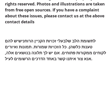
rights reserved. Photos and illustrations are taken
from free open sources. If you have a complaint
about these issues, please contact us at the above
contact details
לתשומת הלב שלבעלי זכויות הקניין הרוחנישיש להם
טענות כלשהן. כל הזכויות שמורות. תמונות ואיורים
לקוחים ממקורות פתוחים. אם יש לך תלונה בנושאים אלה,
אנא צור איתנו קשר באחד הדרכים הרשומים לעיל.