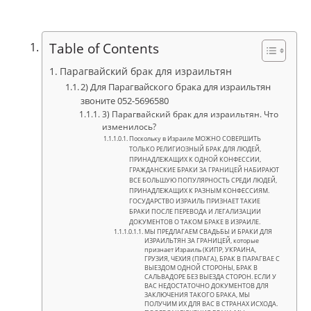
Table of Contents
Парагвайский брак для израильтян
2) Для Парагвайского брака для израильтян
звоните 052-5696580
3) Парагвайский брак для израильтян. Что
изменилось?
Поскольку в Израиле МОЖНО СОВЕРШИТЬ
ТОЛЬКО РЕЛИГИОЗНЫЙ БРАК ДЛЯ ЛЮДЕЙ,
ПРИНАДЛЕЖАЩИХ К ОДНОЙ КОНФЕССИИ,
ГРАЖДАНСКИЕ БРАКИ ЗА ГРАНИЦЕЙ НАБИРАЮТ
ВСЕ БОЛЬШУЮ ПОПУЛЯРНОСТЬ СРЕДИ ЛЮДЕЙ,
ПРИНАДЛЕЖАЩИХ К РАЗНЫМ КОНФЕССИЯМ.
ГОСУДАРСТВО ИЗРАИЛЬ ПРИЗНАЕТ ТАКИЕ
БРАКИ ПОСЛЕ ПЕРЕВОДА И ЛЕГАЛИЗАЦИИ
ДОКУМЕНТОВ О ТАКОМ БРАКЕ В ИЗРАИЛЕ.
МЫ ПРЕДЛАГАЕМ СВАДЬБЫ И БРАКИ ДЛЯ
ИЗРАИЛЬТЯН ЗА ГРАНИЦЕЙ, которые
признает Израиль (КИПР, УКРАИНА,
ГРУЗИЯ, ЧЕХИЯ (ПРАГА), БРАК В ПАРАГВАЕ С
ВЫЕЗДОМ ОДНОЙ СТОРОНЫ, БРАК В
САЛЬВАДОРЕ БЕЗ ВЫЕЗДА СТОРОН. ЕСЛИ У
ВАС НЕДОСТАТОЧНО ДОКУМЕНТОВ ДЛЯ
ЗАКЛЮЧЕНИЯ ТАКОГО БРАКА, МЫ
ПОЛУЧИМ ИХ ДЛЯ ВАС В СТРАНАХ ИСХОДА.