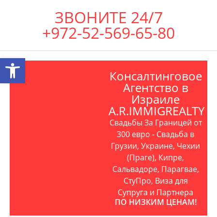
ЗВОНИТЕ 24/7
+972-52-569-65-80
Открыть панель инструментов
Консалтинговое
Агентство в
Израиле
A.R.IMMIGREALTY
Свадьбы За Границей от
300 евро - Свадьба в
Грузии, Украине, Чехии
(Праге), Кипре,
Сальвадоре, Парагвае,
СтуПро, Виза для
Супруга и Партнера
ПО НИЗКИМ ЦЕНАМ!