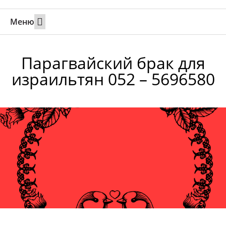
Меню
Свадьбы за границей
Вызов супруга или партнера в Израиль
Онлайн брак в Юте
Свяжитесь 24/7
Парагвайский брак для
израильтян 052 – 5696580