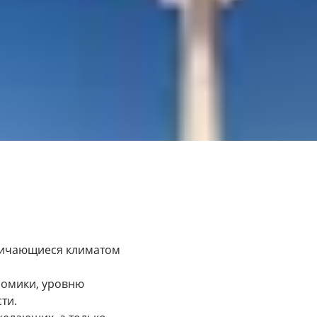
тличающиеся климатом
номики, уровню
ти.