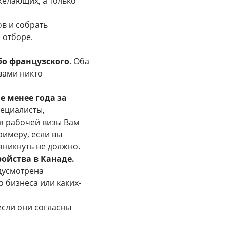
желающих, а только
в и собрать
 отборе.
бо французского
. Оба
вами никто
е менее года за
ециалисты,
ля рабочей визы Вам
римеру, если вы
никнуть не должно.
ойства в Канаде.
дусмотрена
 бизнеса или каких-
если они согласны