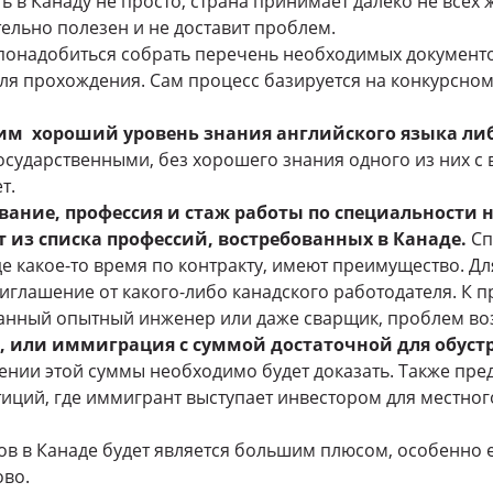
 в Канаду не просто, страна принимает далеко не всех 
ительно полезен и не доставит проблем.
понадобиться собрать перечень необходимых документо
я прохождения. Сам процесс базируется на конкурсном
им хороший уровень знания английского языка ли
государственными, без хорошего знания одного из них с 
т.
ание, профессия и стаж работы по специальности н
т из списка профессий, востребованных в Канаде.
Сп
е какое-то время по контракту, имеют преимущество. Д
иглашение от какого-либо канадского работодателя. К п
нный опытный инженер или даже сварщик, проблем воз
 или иммиграция с суммой достаточной для обустр
нии этой суммы необходимо будет доказать. Также пре
иций, где иммигрант выступает инвестором для местного
в в Канаде будет является большим плюсом, особенно 
ово.