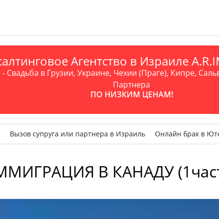
алтинговое Агентство в Израиле A.R
- Свадьба в Грузии, Украине, Чехии (Праге), Кипре, Саль
Партнера
ПО НИЗКИМ ЦЕНАМ!
Вызов супруга или партнера в Израиль
Онлайн брак в Ют
МИГРАЦИЯ В КАНАДУ (1час