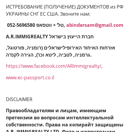
ИСТРЕБОВАНИЕ (ПОЛУЧЕНИЕ) ДОКУМЕНТОВ из РФ
УКРАИНЫ СНГ ЕС США. Звоните нам:
052-5696580 טל’ + ווטסאפ,
abindersam@gmail.com
A.R.IMMIGREALTY חברת הייעוץ בישראל
אזרחות האיחוד האירופילישראלים (רומניה, פורטוגל,
גרמניה, לטביה, ליטא וכו’), הגירה לקנדה.
https://www.facebook.com/ARImmigrealty/
,
www.ec-passport.co.il
DISCLAIMER
Правообладателям и лицам, имеющим
претензии во вопросам интеллектуальной
собственности. Права на копирайт защищены
A.R. IMMIGREALTY LTD. Фото и иллюстрации