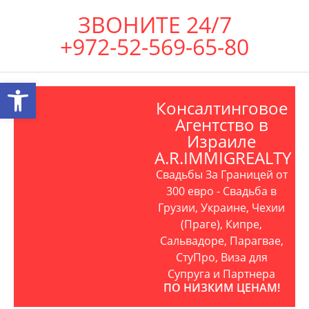
ЗВОНИТЕ 24/7
+972-52-569-65-80
Открыть панель инструментов
Консалтинговое
Агентство в
Израиле
A.R.IMMIGREALTY
Свадьбы За Границей от
300 евро - Свадьба в
Грузии, Украине, Чехии
(Праге), Кипре,
Сальвадоре, Парагвае,
СтуПро, Виза для
Супруга и Партнера
ПО НИЗКИМ ЦЕНАМ!