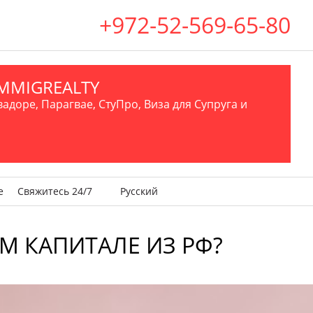
+972-52-569-65-80
.IMMIGREALTY
вадоре, Парагвае, СтуПро, Виза для Супруга и
е
Свяжитесь 24/7
Русский
ОМ КАПИТАЛЕ ИЗ РФ?