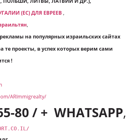
 ПОЛЬШИ, ЛИТВЫ, ЛАТВИИ И ДР.),
ГАЛИИ (ЕС) ДЛЯ ЕВРЕЕВ
,
зраильтян
,
рекламы на популярных израильских сайтах
а те проекты, в успех которых верим сами
тся !
m
com/ARImmigrealty/
65-80 / + WHATSAPP
,
ORT.CO.IL/