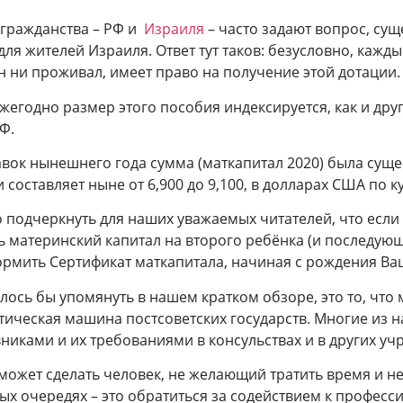
 гражданства – РФ и
Израиля
– часто задают вопрос, сущ
ля жителей Израиля. Ответ тут таков: безусловно, кажд
он ни проживал, имеет право на получение этой дотации.
ежегодно размер этого пособия индексируется, как и дру
Ф.
вок нынешнего года сумма (маткапитал 2020) была сущ
 составляет ныне от 6,900 до 9,100, в долларах США по ку
 подчеркнуть для наших уважаемых читателей, что есл
 материнский капитал на второго ребёнка (и последующих
формить Сертификат маткапитала, начиная с рождения В
лось бы упомянуть в нашем кратком обзоре, это то, что
тическая машина постсоветских государств. Многие из н
никами и их требованиями в консульствах и в других уч
 может сделать человек, не желающий тратить время и 
ых очередях – это обратиться за содействием к професс