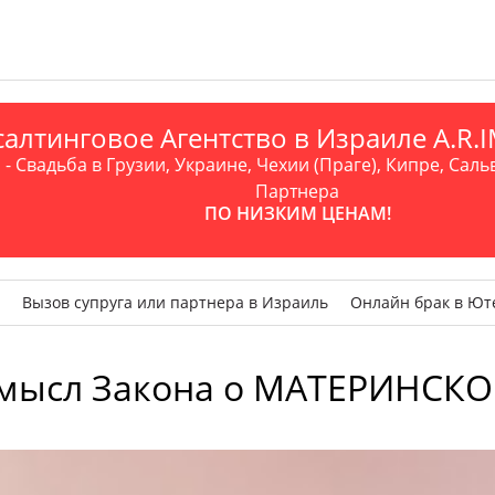
алтинговое Агентство в Израиле A.R
- Свадьба в Грузии, Украине, Чехии (Праге), Кипре, Саль
Партнера
ПО НИЗКИМ ЦЕНАМ!
Вызов супруга или партнера в Израиль
Онлайн брак в Ют
 смысл Закона о МАТЕРИНСК