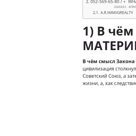
052-569-65-80 / + WH
АГЕН
A.R.IMMIGREALTY
1) В чё
МАТЕРИ
В чём смысл Закон
цивилизация столкнул
Советский Союз, а за
жизни, а, как следств