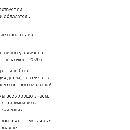
ествует ли
ый обладатель
гие выплаты из
ественно увеличена
рсу на июнь 2020 г.
и раньше была
 детей), то сейчас, с
ашего первого малыша!
 мы все хорошо знаем,
ас сталкивались
реждениях.
нервы в многомесячных
ионалам.