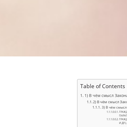
Table of Contents
1) В чём смысл Зак
2) В чём смысл З
3) В чём смыс
ГРАЖД
ПАРАГ
ГРАЖД
И ДР.),