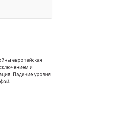
ойны европейская
исключением и
ация. Падение уровня
офой.