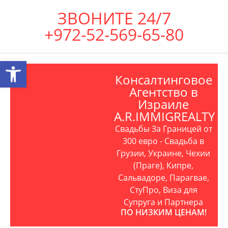
ЗВОНИТЕ 24/7
+972-52-569-65-80
Открыть панель инструментов
Консалтинговое
Агентство в
Израиле
A.R.IMMIGREALTY
Свадьбы За Границей от
300 евро - Свадьба в
Грузии, Украине, Чехии
(Праге), Кипре,
Сальвадоре, Парагвае,
СтуПро, Виза для
Супруга и Партнера
ПО НИЗКИМ ЦЕНАМ!