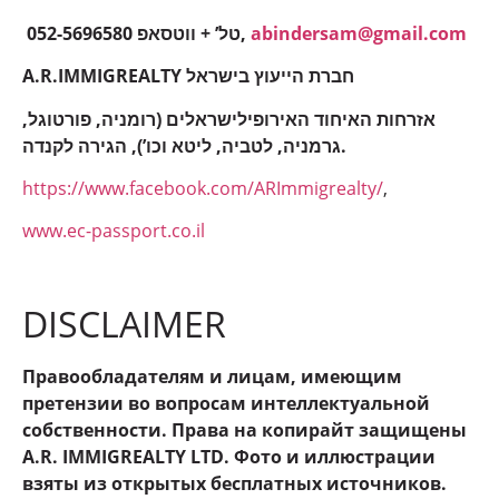
052-5696580 טל’ + ווטסאפ,
abindersam@gmail.com
A.R.IMMIGREALTY חברת הייעוץ בישראל
אזרחות האיחוד האירופילישראלים (רומניה, פורטוגל,
גרמניה, לטביה, ליטא וכו’), הגירה לקנדה.
https://www.facebook.com/ARImmigrealty/
,
www.ec-passport.co.il
DISCLAIMER
Правообладателям и лицам, имеющим
претензии во вопросам интеллектуальной
собственности. Права на копирайт защищены
A.R. IMMIGREALTY LTD. Фото и иллюстрации
взяты из открытых бесплатных источников.