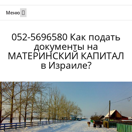
Меню
Свадьбы за границей
Вызов супруга или партнера в Израиль
Онлайн брак в Юте
Свяжитесь 24/7
052-5696580 Как подать
документы на
МАТЕРИНСКИЙ КАПИТАЛ
в Израиле?