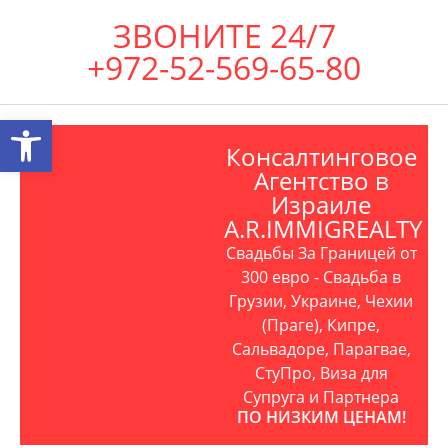
ЗВОНИТЕ 24/7
+972-52-569-65-80
Открыть панель инструментов
Консалтинговое
Агентство в
Израиле
A.R.IMMIGREALTY
Свадьбы За Границей от
300 евро - Свадьба в
Грузии, Украине, Чехии
(Праге), Кипре,
Сальвадоре, Парагвае,
СтуПро, Виза для
Супруга и Партнера
ПО НИЗКИМ ЦЕНАМ!