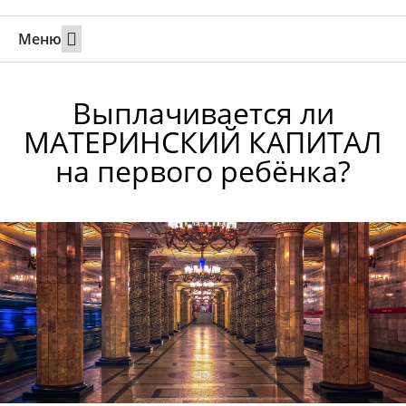
Меню
Свадьбы за границей
Вызов супруга или партнера в Израиль
Онлайн брак в Юте
Свяжитесь 24/7
Выплачивается ли
МАТЕРИНСКИЙ КАПИТАЛ
на первого ребёнка?