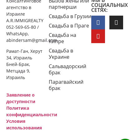
Вызов жены или
Консалтинговое
СОЦИАЛЬНЫХ
партнерши
агентство в
СЕТЯХ:
Израиле
Свадьба в Грузии
A.R.IMMIGREALTY
Свадьба в Праге
052-569-65-80 /
WhatsApp,
Свадьба на
abindersam@gmail.com
Кипре
Свадьба в
Рамат-Ган, Херут
Украине
34, Израиль
Бней-Брак,
Сальвадорский
Метцада 9,
брак
Израиль
Парагвайский
брак
Заявление о
доступности
Политика
конфиденциальности
Условия
использования