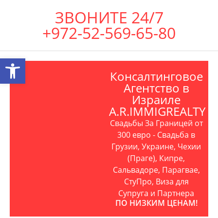
ЗВОНИТЕ 24/7
+972-52-569-65-80
Открыть панель инструментов
Консалтинговое
Агентство в
Израиле
A.R.IMMIGREALTY
Свадьбы За Границей от
300 евро - Свадьба в
Грузии, Украине, Чехии
(Праге), Кипре,
Сальвадоре, Парагвае,
СтуПро, Виза для
Супруга и Партнера
ПО НИЗКИМ ЦЕНАМ!