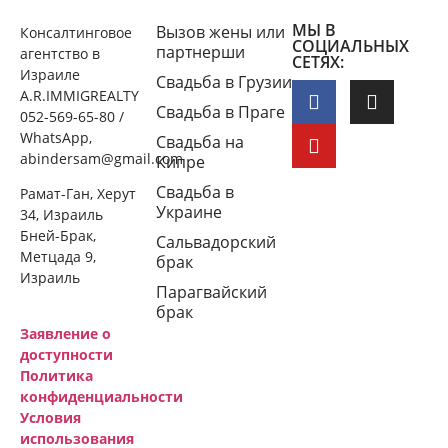
МЫ В
Вызов жены или
Консалтинговое
СОЦИАЛЬНЫХ
партнерши
агентство в
СЕТЯХ:
Израиле
Свадьба в Грузии
A.R.IMMIGREALTY
Свадьба в Праге
052-569-65-80 /
WhatsApp,
Свадьба на
abindersam@gmail.com
Кипре
Свадьба в
Рамат-Ган, Херут
Украине
34, Израиль
Бней-Брак,
Сальвадорский
Метцада 9,
брак
Израиль
Парагвайский
брак
Заявление о
доступности
Политика
конфиденциальности
Условия
использования