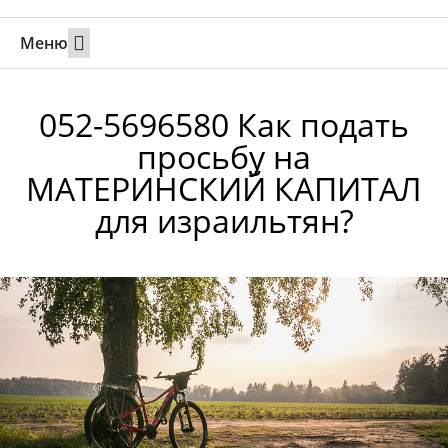
Меню
Свадьбы за границей
Вызов супруга или партнера в Израиль
Онлайн брак в Юте
Свяжитесь 24/7
052-5696580 Как подать
просьбу на
МАТЕРИНСКИЙ КАПИТАЛ
для израильтян?