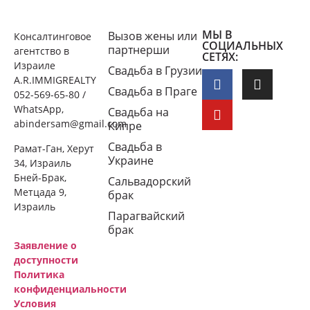
МЫ В
Вызов жены или
Консалтинговое
СОЦИАЛЬНЫХ
партнерши
агентство в
СЕТЯХ:
Израиле
Свадьба в Грузии
A.R.IMMIGREALTY
Свадьба в Праге
052-569-65-80 /
WhatsApp,
Свадьба на
abindersam@gmail.com
Кипре
Свадьба в
Рамат-Ган, Херут
Украине
34, Израиль
Бней-Брак,
Сальвадорский
Метцада 9,
брак
Израиль
Парагвайский
брак
Заявление о
доступности
Политика
конфиденциальности
Условия