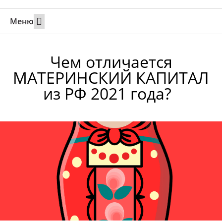
Меню
Свадьбы за границей
Вызов супруга или партнера в Израиль
Онлайн брак в Юте
Свяжитесь 24/7
Чем отличается
МАТЕРИНСКИЙ КАПИТАЛ
из РФ 2021 года?