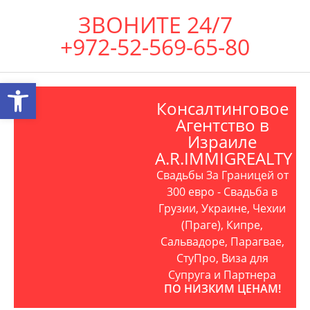
ЗВОНИТЕ 24/7
+972-52-569-65-80
Открыть панель инструментов
Консалтинговое
Агентство в
Израиле
A.R.IMMIGREALTY
Свадьбы За Границей от
300 евро - Свадьба в
Грузии, Украине, Чехии
(Праге), Кипре,
Сальвадоре, Парагвае,
СтуПро, Виза для
Супруга и Партнера
ПО НИЗКИМ ЦЕНАМ!