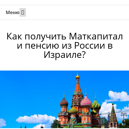
Меню
Свадьбы за границей
Вызов супруга или партнера в Израиль
Онлайн брак в Юте
Свяжитесь 24/7
Как получить Маткапитал
и пенсию из России в
Израиле?