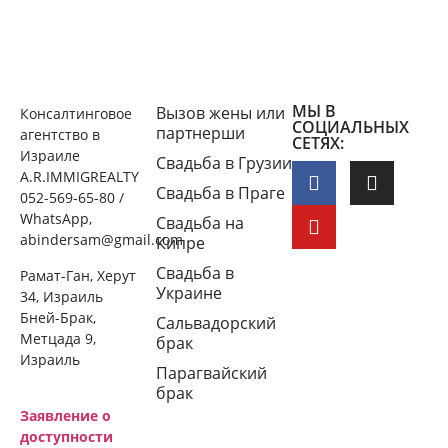
МЫ В
Вызов жены или
Консалтинговое
СОЦИАЛЬНЫХ
партнерши
агентство в
СЕТЯХ:
Израиле
Свадьба в Грузии
A.R.IMMIGREALTY
Свадьба в Праге
052-569-65-80 /
WhatsApp,
Свадьба на
abindersam@gmail.com
Кипре
Свадьба в
Рамат-Ган, Херут
Украине
34, Израиль
Бней-Брак,
Сальвадорский
Метцада 9,
брак
Израиль
Парагвайский
брак
Заявление о
доступности