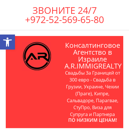
ЗВОНИТЕ 24/7
+972-52-569-65-80
Открыть панель инструментов
Консалтинговое
Агентство в
Израиле
A.R.IMMIGREALTY
Свадьбы За Границей от
300 евро - Свадьба в
Грузии, Украине, Чехии
(Праге), Кипре,
Сальвадоре, Парагвае,
СтуПро, Виза для
Супруга и Партнера
ПО НИЗКИМ ЦЕНАМ!