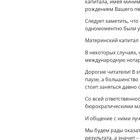
капитала, имея миним
рождением Вашего пе
Следует заметить, что
одномоментно были ув
Материнский капитал 2
В некоторых случаях,
международную нотар
Дорогие читатели! В 
паузе, а большинство
стоит заняться давно
Со всей ответственно
бюрократическими ма
И общение с ними луч
Мы будем рады оказа
результата, а значит 