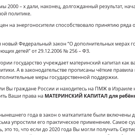
мы 2000 – х дали, наконец, долгожданный результат, нач
ой политике.
ен на энергоносители способствовало принятию ряда 
л новый Федеральный закон “О дополнительных мерах г
щих детей” от 29.12.2006 № 256 – ФЗ.
тории государство учреждает материнский капитал как 
итики. А в законодательстве прописаны чёткие правила
полнительные меры государственной поддержки.
ли Вы граждане России и находитесь на ПМЖ в Израиле 
ить Ваши права на
МАТЕРИНСКИЙ КАПИТАЛ для ребёнк
 нынешнего года в закон о маткапитале были включены 
сьма упростили его практическое применение. Самое су
, это то, что если до 2020 года Вы могли получить Серт