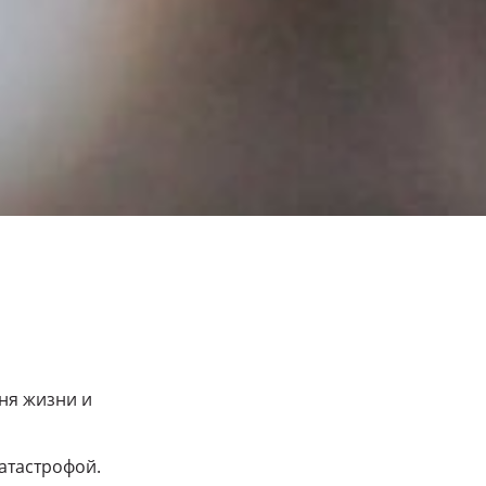
вня жизни и
атастрофой.