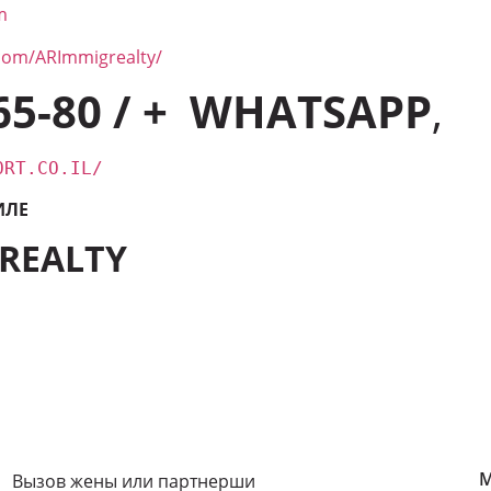
m
com/ARImmigrealty/
65-80 / + WHATSAPP
,
ORT.CO.IL/
ИЛЕ
GREALTY
М
Вызов жены или партнерши