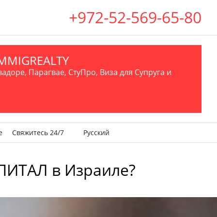
+972-52-569-65-80
.IMMIGREALTY
вадоре, Парагвае, СтуПро, Виза для Супруга и
е
Свяжитесь 24/7
Русский
ПИТАЛ в Израиле?