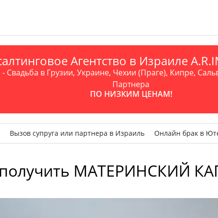
алтинговое Агентство в Израиле A.R
- Свадьба в Грузии, Украине, Чехии (Праге), Кипре, Саль
Партнера
ПО НИЗКИМ ЦЕНАМ!
Вызов супруга или партнера в Израиль
Онлайн брак в Ют
 получить МАТЕРИНСКИЙ КА