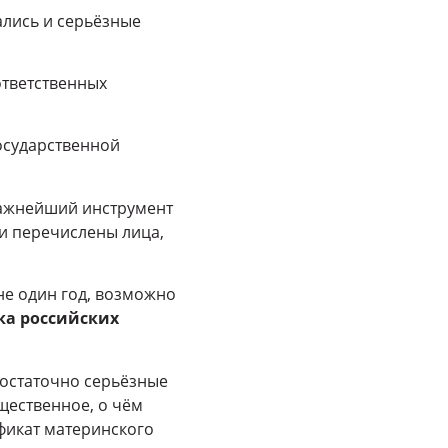
ались и серьёзные
ответственных
осударственной
важнейший инструмент
 и перечислены лица,
не один год, возможно
а российских
достаточно серьёзные
щественное, о чём
ификат материнского