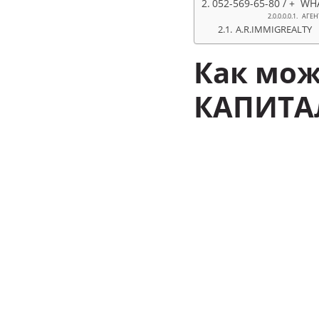
052-569-65-80 / + WH
АГЕН
A.R.IMMIGREALTY
Как мо
КАПИТАЛ