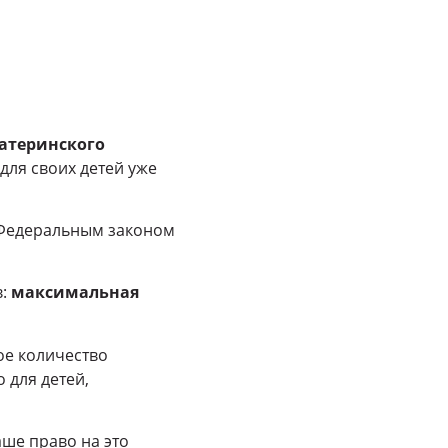
атеринского
 для своих детей уже
с Федеральным законом
в:
максимальная
ое количество
 для детей,
ше право на это