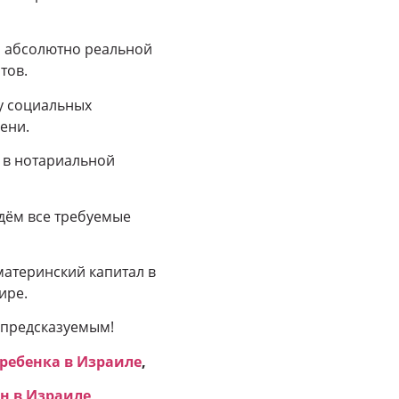
я абсолютно реальной
тов.
у социальных
ени.
 в нотариальной
едём все требуемые
материнский капитал в
ире.
 предсказуемым!
ребенка в Израиле
,
н в Израиле
,