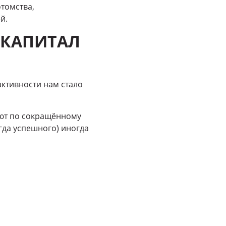
отомства,
й.
 КАПИТАЛ
ктивности нам стало
ают по сокращённому
егда успешного) иногда