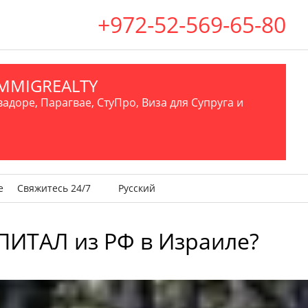
+972-52-569-65-80
.IMMIGREALTY
вадоре, Парагвае, СтуПро, Виза для Супруга и
е
Свяжитесь 24/7
Русский
ПИТАЛ из РФ в Израиле?