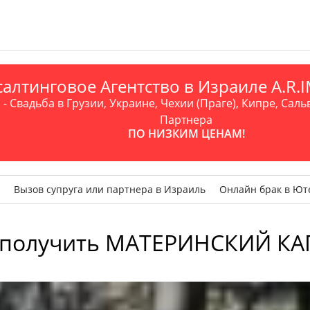
алтинговое Агентство в Израиле A.R
- Свадьба в Грузии, Украине, Чехии (Праге), Кипре, Саль
Партнера
ПО НИЗКИМ ЦЕНАМ!
Вызов супруга или партнера в Израиль
Онлайн брак в Ют
 получить МАТЕРИНСКИЙ КА