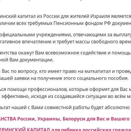
инский капитал из России для жителей Израиля являетс
аличии всех требуемых Пенсионным фондом РФ докумен
с официальными учреждениями, отвечающими за выплат
егативное впечатление и требует массы свободного врем
ентства окажут Вам всевозможное содействие и помощь
ной Вам документации.
Вас по вопросу, кто имеет право на маткапитал и пров
Вашей заявки на получение этого социального пособия.
ься помощи профессионалов, которые оформят для Вас 
эффективно, исходя из создавшейся ситуации во всём м
ультат нашей с Вами совместной работы будет абсолютно
ТВА России, Украины, Белоруси для Вас и Вашего 
ЕРИНСКИЙ КАПИТАЛ для ребенка российских гражда