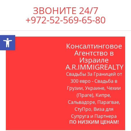
ЗВОНИТЕ 24/7
+972-52-569-65-80
Открыть панель инструментов
Консалтинговое
Агентство в
Израиле
A.R.IMMIGREALTY
Свадьбы За Границей от
300 евро - Свадьба в
Грузии, Украине, Чехии
(Праге), Кипре,
Сальвадоре, Парагвае,
СтуПро, Виза для
Супруга и Партнера
ПО НИЗКИМ ЦЕНАМ!