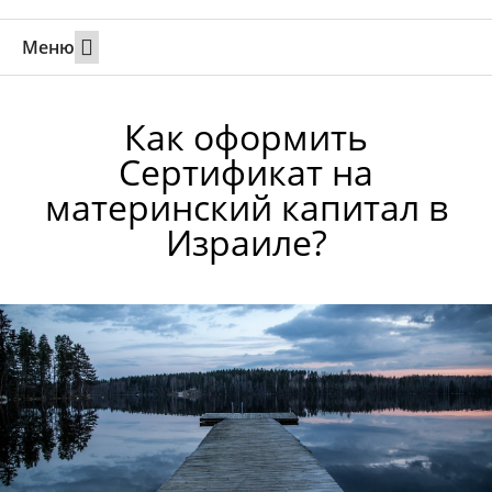
Меню
Свадьбы за границей
Вызов супруга или партнера в Израиль
Онлайн брак в Юте
Свяжитесь 24/7
Как оформить
Сертификат на
материнский капитал в
Израиле?