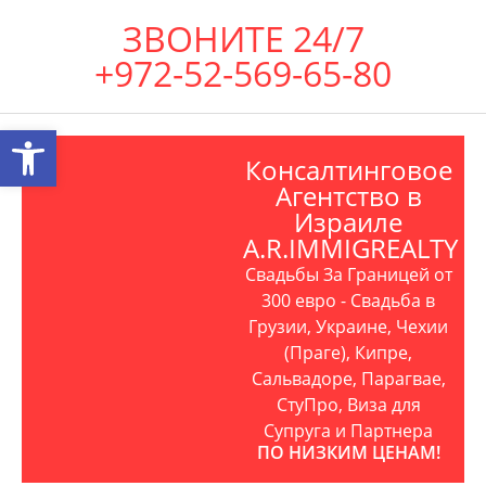
ЗВОНИТЕ 24/7
+972-52-569-65-80
Открыть панель инструментов
Консалтинговое
Агентство в
Израиле
A.R.IMMIGREALTY
Свадьбы За Границей от
300 евро - Свадьба в
Грузии, Украине, Чехии
(Праге), Кипре,
Сальвадоре, Парагвае,
СтуПро, Виза для
Супруга и Партнера
ПО НИЗКИМ ЦЕНАМ!