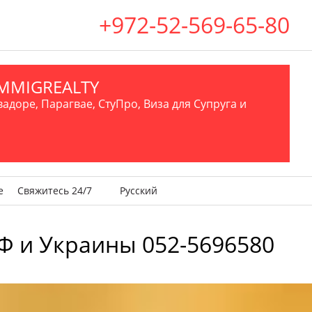
+972-52-569-65-80
.IMMIGREALTY
вадоре, Парагвае, СтуПро, Виза для Супруга и
е
Свяжитесь 24/7
Русский
Ф и Украины 052-5696580