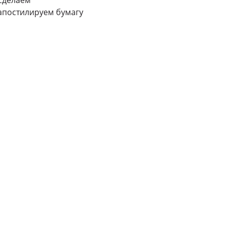
 сделаем
апостилируем бумагу