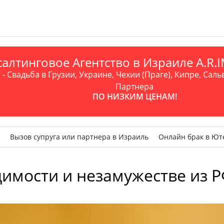
алтинговое Агентство в Израиле A.R
- Свадьба в Грузии, Украине, Чехии (Праге), Кипре, Саль
Партнера
ПО НИЗКИМ ЦЕНАМ!
Вызов супруга или партнера в Израиль
Онлайн брак в Ют
димости и незамужестве из Р