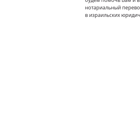
будем помочь Вам и в
нотариальный перево
в израильских юридич