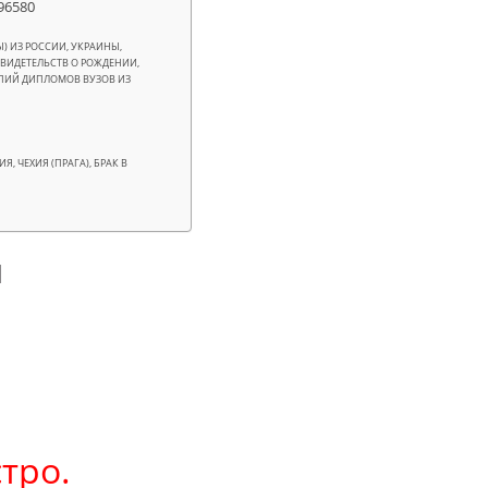
96580
) ИЗ РОССИИ, УКРАИНЫ,
СВИДЕТЕЛЬСТВ О РОЖДЕНИИ,
КОПИЙ ДИПЛОМОВ ВУЗОВ ИЗ
, ЧЕХИЯ (ПРАГА), БРАК В
и
стро.