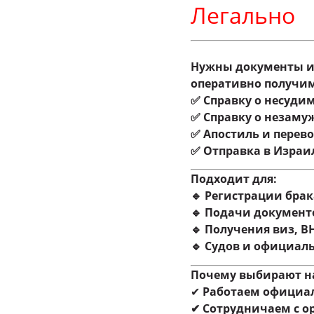
Легально
Нужны документы из
оперативно получим
✅ Справку о несуди
✅ Справку о незаму
✅ Апостиль и перев
✅ Отправка в Израи
Подходит для:
🔹 Регистрации брак
🔹 Подачи документ
🔹 Получения виз, 
🔹 Судов и официал
Почему выбирают н
✔
Работаем официа
✔ Сотрудничаем с о