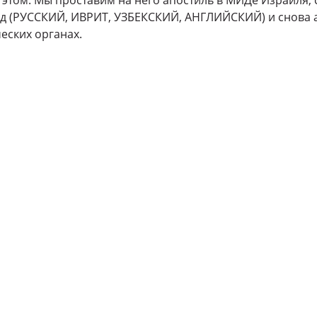
 этом. Мы проставим на него апостиль в МИДе Израиля,
д (РУССКИЙ, ИВРИТ, УЗБЕКСКИЙ, АНГЛИЙСКИЙ) и снова 
еских органах.