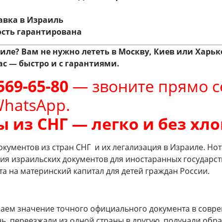
авка в Израиль
сть гарантирована
иле? Вам не нужно лететь в Москву, Киев или Харьк
ас — быстро и с гарантиями.
569-65-80
— звоните прямо с
WhatsApp.
 из СНГ — легко и без хло
окументов из стран СНГ и их легализация в Израиле. Н
я израильских документов для иностаранных государст
а на материнский капитал для детей граждан России.
аем значение точного официального документа в совр
ь, переезжали из одной страны в другую, получали обра