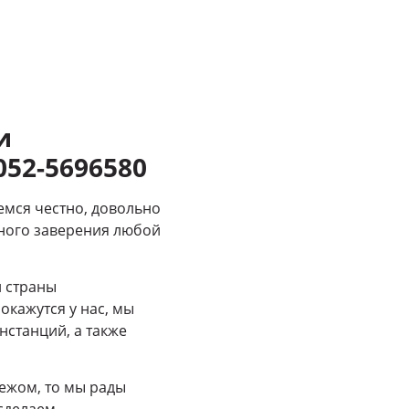
и
52-5696580
емся честно, довольно
ьного заверения любой
и страны
окажутся у нас, мы
нстанций, а также
бежом, то мы рады