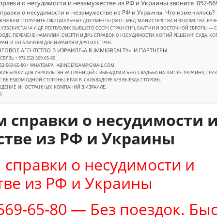
справки о несудимости и незамужестве из РФ и Украины звоните 052-56
справки о несудимости и незамужестве из РФ и Украины. Что изменилось?
ЕМ ВАМ ПОЛУЧИТЬ ОФИЦИАЛЬНЫЕ ДОКУМЕНТЫ (ЗАГС, МВД, МИНИСТЕРСТВА И ВЕДОМСТВА, ВУЗЫ
 УЗБЕКИСТАНА И ДР. РЕСПУБЛИК БЫВШЕГО СССР ( СТРАН СНГ), БАЛТИИ И ВОСТОЧНОЙ ЕВРОПЫ — 
ЗВОДЕ, ПЕРЕМЕНЕ ФАМИЛИИ, СМЕРТИ И ДР.), СПРАВОК О НЕСУДИМОСТИ, КОПИЙ РЕШЕНИЯ СУДА, 
РАН И ЛЕГАЛИЗУЕМ ДЛЯ ИЗРАИЛЯ И ДРУГИХ СТРАН.
ГОВОЕ АГЕНТСТВО В ИЗРАИЛЕ«A.R.IMMIGREALTY» И ПАРТНЕРЫ
ВЯЗЬ + 972 (52) 569-65-80
52-569-65-80 / WHATSAPP, ABINDERSAM@GMAIL.COM
ИЕ БРАКИ ДЛЯ ИЗРАИЛЬТЯН ЗА ГРАНИЦЕЙ С ВЫЕЗДОМ И БЕЗ ( СВАДЬБА НА КИПРЕ, УКРАИНА, ГРУЗИЯ
С ВЫЕЗДОМ ОДНОЙ СТОРОНЫ, БРАК В САЛЬВАДОРЕ БЕЗ ВЫЕЗДА СТОРОН),
ДЕНИЕ ИНОСТРАННЫХ КОМПАНИЙ В ИЗРАИЛЕ,
R
м справки о несудимости 
тве из РФ и Украины
 справки о несудимости и
ве из РФ и Украины
-569-65-80 — Без поездок. Бы