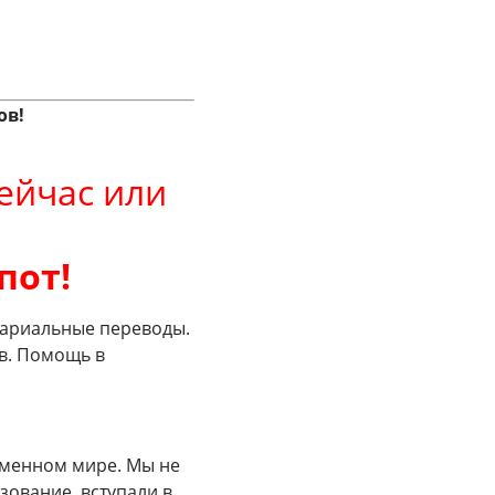
ов!
ейчас или
пот!
отариальные переводы.
в. Помощь в
еменном мире. Мы не
зование, вступали в