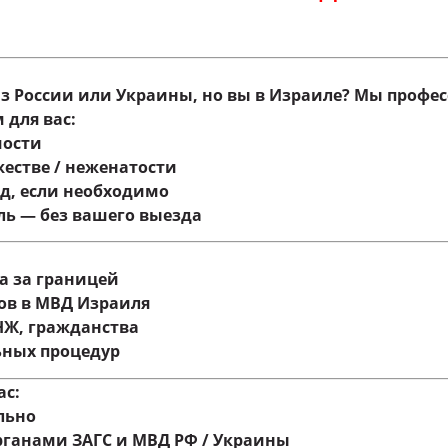
 России или Украины, но вы в Израиле? Мы профе
 для вас:
мости
жестве / неженатости
од, если необходимо
ль — без вашего выезда
а за границей
ов в МВД Израиля
ВНЖ, гражданства
ьных процедур
ас:
льно
рганами ЗАГС и МВД РФ / Украины