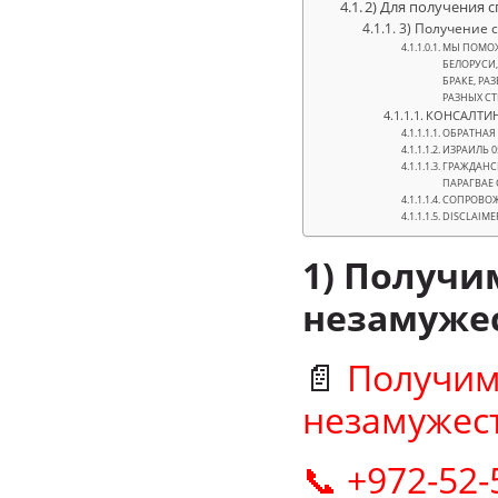
2) Для получения 
3) Получение 
МЫ ПОМОЖ
БЕЛОРУСИ,
БРАКЕ, РА
РАЗНЫХ СТ
КОНСАЛТИН
ОБРАТНАЯ С
ИЗРАИЛЬ 0
ГРАЖДАНСК
ПАРАГВАЕ 
СОПРОВОЖ
DISCLAIME
1) Получи
незамужес
📄
Получим
незамужест
📞 +972-52