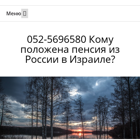
Меню
Свадьбы за границей
Вызов супруга или партнера в Израиль
Онлайн брак в Юте
Свяжитесь 24/7
052-5696580 Кому
положена пенсия из
России в Израиле?