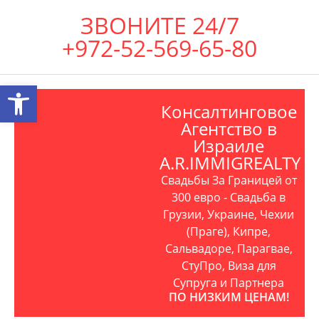
ЗВОНИТЕ 24/7
+972-52-569-65-80
Открыть панель инструментов
Консалтинговое
Агентство в
Израиле
A.R.IMMIGREALTY
Свадьбы За Границей от
300 евро - Свадьба в
Грузии, Украине, Чехии
(Праге), Кипре,
Сальвадоре, Парагвае,
СтуПро, Виза для
Супруга и Партнера
ПО НИЗКИМ ЦЕНАМ!