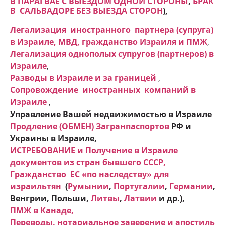
В ПАРАГВАЕ С ВЫЕЗДОМ ОДНОЙ СТОРОНЫ
,
БРАК
В САЛЬВАДОРЕ БЕЗ ВЫЕЗДА СТОРОН
),
Легализация иностранного партнера (супруга)
в Израиле, МВД, гражданство Израиля и ПМЖ
,
Легализация однополых супругов (партнеров) в
Израиле
,
Разводы в Израиле и
за границей
,
Сопровождение иностранных компаний в
Израиле
,
Управление Вашей недвижимостью в Израиле
Продление (ОБМЕН) Загранпаспортов
РФ и
Украины в Израиле,
ИСТРЕБОВАНИЕ и Получение в Израиле
документов из стран бывшего СССР,
Гражданство ЕC «по наследству» для
израильтян
(
Румынии
,
Португалии
,
Германии
,
Венгрии, Польши,
Литвы
,
Латвии
и др.),
ПМЖ в Канаде
,
Переводы, нотариальное заверение и апостиль