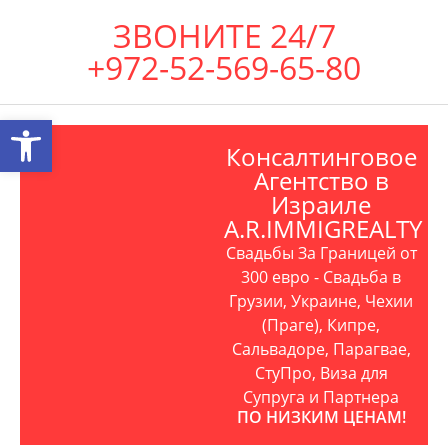
ЗВОНИТЕ 24/7
+972-52-569-65-80
Открыть панель инструментов
Консалтинговое
Агентство в
Израиле
A.R.IMMIGREALTY
Свадьбы За Границей от
300 евро - Свадьба в
Грузии, Украине, Чехии
(Праге), Кипре,
Сальвадоре, Парагвае,
СтуПро, Виза для
Супруга и Партнера
ПО НИЗКИМ ЦЕНАМ!