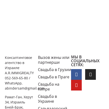
МЫ В
Вызов жены или
Консалтинговое
СОЦИАЛЬНЫХ
партнерши
агентство в
СЕТЯХ:
Израиле
Свадьба в Грузии
A.R.IMMIGREALTY
Свадьба в Праге
052-569-65-80 /
WhatsApp,
Свадьба на
abindersam@gmail.com
Кипре
Свадьба в
Рамат-Ган, Херут
Украине
34, Израиль
Бней-Брак,
Сальвадорский