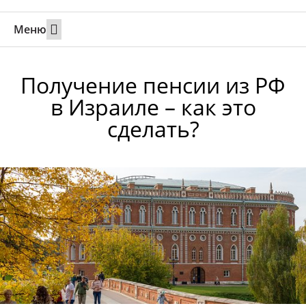
Меню
Свадьбы за границей
Вызов супруга или партнера в Израиль
Онлайн брак в Юте
Свяжитесь 24/7
Получение пенсии из РФ
в Израиле – как это
сделать?