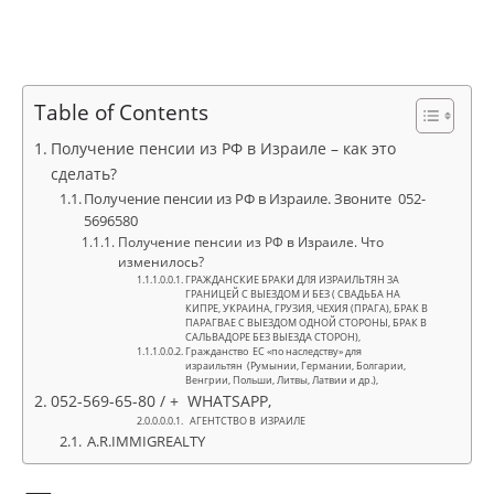
Table of Contents
Получение пенсии из РФ в Израиле – как это
сделать?
Получение пенсии из РФ в Израиле. Звоните 052-
5696580
Получение пенсии из РФ в Израиле. Что
изменилось?
ГРАЖДАНСКИЕ БРАКИ ДЛЯ ИЗРАИЛЬТЯН ЗА
ГРАНИЦЕЙ С ВЫЕЗДОМ И БЕЗ ( СВАДЬБА НА
КИПРЕ, УКРАИНА, ГРУЗИЯ, ЧЕХИЯ (ПРАГА), БРАК В
ПАРАГВАЕ С ВЫЕЗДОМ ОДНОЙ СТОРОНЫ, БРАК В
САЛЬВАДОРЕ БЕЗ ВЫЕЗДА СТОРОН),
Гражданство ЕC «по наследству» для
израильтян (Румынии, Германии, Болгарии,
Венгрии, Польши, Литвы, Латвии и др.),
052-569-65-80 / + WHATSAPP,
АГЕНТСТВО В ИЗРАИЛЕ
A.R.IMMIGREALTY