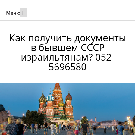
Меню
Свадьбы за границей
Вызов супруга или партнера в Израиль
Онлайн брак в Юте
Свяжитесь 24/7
Как получить документы
в бывшем СССР
израильтянам? 052-
5696580