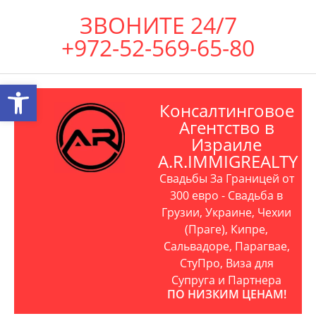
ЗВОНИТЕ 24/7
+972-52-569-65-80
Открыть панель инструментов
Консалтинговое
Агентство в
Израиле
A.R.IMMIGREALTY
Свадьбы За Границей от
300 евро - Свадьба в
Грузии, Украине, Чехии
(Праге), Кипре,
Сальвадоре, Парагвае,
СтуПро, Виза для
Супруга и Партнера
ПО НИЗКИМ ЦЕНАМ!