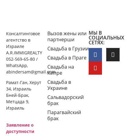
МЫ В
Вызов жены или
Консалтинговое
СОЦИАЛЬНЫХ
партнерши
агентство в
СЕТЯХ:
Израиле
Свадьба в Грузии
A.R.IMMIGREALTY
Свадьба в Праге
052-569-65-80 /
WhatsApp,
Свадьба на
abindersam@gmail.com
Кипре
Свадьба в
Рамат-Ган, Херут
Украине
34, Израиль
Бней-Брак,
Сальвадорский
Метцада 9,
брак
Израиль
Парагвайский
брак
Заявление о
доступности