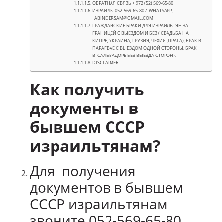
ОБРАТНАЯ СВЯЗЬ + 972 (52) 569-65-80
ИЗРАИЛЬ 052-569-65-80 / WHATSAPP,
ABINDERSAM@GMAIL.COM
ГРАЖДАНСКИЕ БРАКИ ДЛЯ ИЗРАИЛЬТЯН ЗА
ГРАНИЦЕЙ С ВЫЕЗДОМ И БЕЗ ( СВАДЬБА НА
КИПРЕ, УКРАИНА, ГРУЗИЯ, ЧЕХИЯ (ПРАГА), БРАК В
ПАРАГВАЕ С ВЫЕЗДОМ ОДНОЙ СТОРОНЫ, БРАК
В САЛЬВАДОРЕ БЕЗ ВЫЕЗДА СТОРОН),
DISCLAIMER
Как получить
документы в
бывшем СССР
израильтянам?
Для получения
документов в бывшем
СССР израильтянам
звоните 052-569-65-80