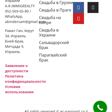
Израиле
Свадьба в Грузии
A.R.IMMIGREALTY
Свадьба в Праге
052-569-65-80 /
WhatsApp,
Свадьба на
abindersam@gmail.com
Кипре
Свадьба в
Рамат-Ган, Херут
Украине
34, Израиль
Бней-Брак,
Сальвадорский
Метцада 9,
брак
Израиль
Парагвайский
брак
Заявление о
доступности
Политика
конфиденциальности
Условия
использования
All rights reserved © ec-passport.co.il