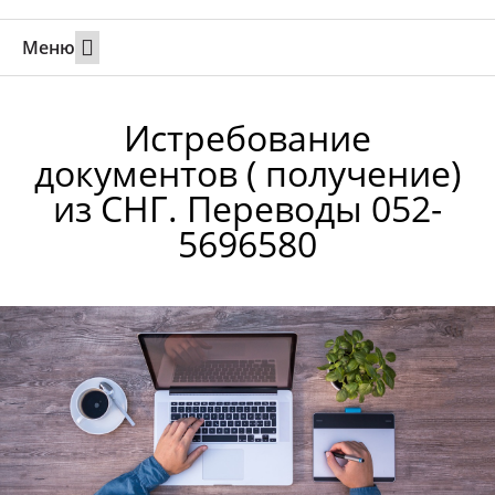
Меню
Свадьбы за границей
Вызов супруга или партнера в Израиль
Онлайн брак в Юте
Свяжитесь 24/7
Истребование
документов ( получение)
из СНГ. Переводы 052-
5696580