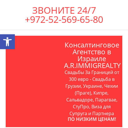
ЗВОНИТЕ 24/7
+972-52-569-65-80
Открыть панель инструментов
Консалтинговое
Агентство в
Израиле
A.R.IMMIGREALTY
Свадьбы За Границей от
300 евро - Свадьба в
Грузии, Украине, Чехии
(Праге), Кипре,
Сальвадоре, Парагвае,
СтуПро, Виза для
Супруга и Партнера
ПО НИЗКИМ ЦЕНАМ!