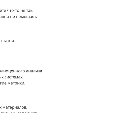
е что-то не так.
равно не помешает.
статьи,
полноценного анализа
х системах,
гие метрики.
х материалов,