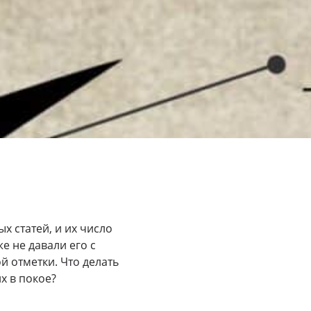
х статей, и их число
е не давали его с
й отметки. Что делать
х в покое?