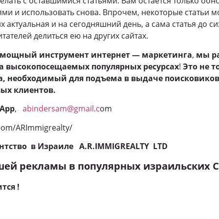
делать с оставшимися статьями. Вам остается только обн
ми и использовать снова. Впрочем, некоторые статьи м
 актуальная и на сегодняшний день, а сама статья до с
тателей делиться ею на других сайтах.
 мощный инструмент интернет — маркетинга
,
мы р
а высокопосещаемых популярных ресурсах
!
Это не 
а, необходимый для подъема в выдаче поисковиков,
вых
клиентов.
sApp
,
abindersam@gmail.c
om
com/ARImmigrealty/
нтство в Израиле A.R.IMMIGREALTY LTD
ей рекламы в популярных израильских С
тся !