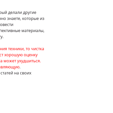
орый делали другие
чно знаете, которые из
ровести
спективные материалы,
у.
ния техники, то чистка
аст хорошую оценку
та может ухудшиться.
тавляющую
.
статей на своих