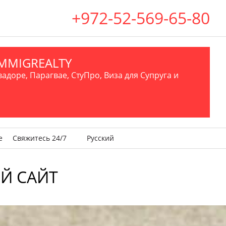
+972-52-569-65-80
.IMMIGREALTY
вадоре, Парагвае, СтуПро, Виза для Супруга и
е
Свяжитесь 24/7
Русский
Й САЙТ