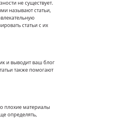
зности не существует.
ыми называют статьи,
звлекательную
ировать статьи с их
ик и выводит ваш блог
статьи также помогают
то плохие материалы
още определять,