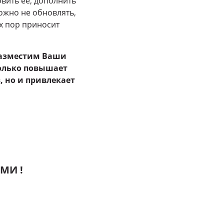
овить её, дополнить
ожно не обновлять,
их пор приносит
азместим Ваши
только повышает
 но и привлекает
МИ !