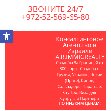
ЗВОНИТЕ 24/7
+972-52-569-65-80
Открыть панель инструментов
Консалтинговое
Агентство в
Израиле
A.R.IMMIGREALTY
Свадьбы За Границей от
300 евро - Свадьба в
Грузии, Украине, Чехии
(Праге), Кипре,
Сальвадоре, Парагвае,
СтуПро, Виза для
Супруга и Партнера
ПО НИЗКИМ ЦЕНАМ!