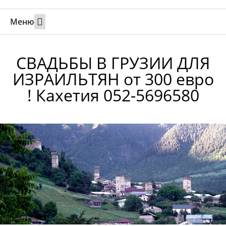
Меню
Свадьбы за границей
Вызов супруга или партнера в Израиль
Онлайн брак в Юте
Свяжитесь 24/7
СВАДЬБЫ В ГРУЗИИ ДЛЯ
ИЗРАИЛЬТЯН от 300 евро
! Кахетия 052-5696580