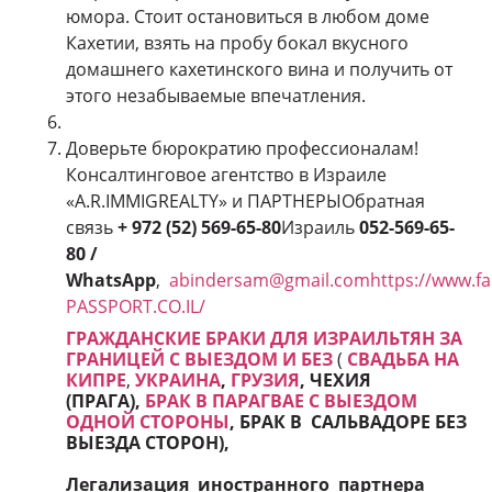
юмора. Стоит остановиться в любом доме
Кахетии, взять на пробу бокал вкусного
домашнего кахетинского вина и получить от
этого незабываемые впечатления.
Доверьте бюрократию профессионалам!
Консалтинговое агентство в Израиле
«A.R.IMMIGREALTY» и ПАРТНЕРЫОбратная
связь
+ 972 (52) 569-65-80
Израиль
052-569-65-
80 /
WhatsApp
,
abindersam@gmail.com
https://www.f
PASSPORT.CO.IL/
ГРАЖДАНСКИЕ БРАКИ ДЛЯ ИЗРАИЛЬТЯН ЗА
ГРАНИЦЕЙ С ВЫЕЗДОМ И БЕЗ
(
СВАДЬБА НА
КИПРЕ
,
УКРАИНА
,
ГРУЗИЯ
, ЧЕХИЯ
(ПРАГА),
БРАК В ПАРАГВАЕ С ВЫЕЗДОМ
ОДНОЙ СТОРОНЫ
, БРАК В САЛЬВАДОРЕ БЕЗ
ВЫЕЗДА СТОРОН
),
Легализация иностранного партнера