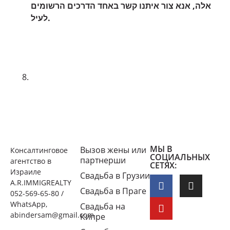
אלה, אנא צור איתנו קשר באחד הדרכים הרשומים
לעיל.
МЫ В
Вызов жены или
Консалтинговое
СОЦИАЛЬНЫХ
партнерши
агентство в
СЕТЯХ:
Израиле
Свадьба в Грузии
A.R.IMMIGREALTY
Свадьба в Праге
052-569-65-80 /
WhatsApp,
Свадьба на
abindersam@gmail.com
Кипре