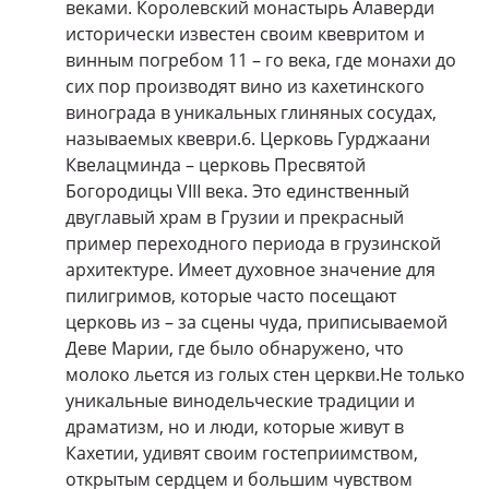
веками. Королевский монастырь Алаверди
исторически известен своим квевритом и
винным погребом 11 – го века, где монахи до
сих пор производят вино из кахетинского
винограда в уникальных глиняных сосудах,
называемых квеври.6. Церковь Гурджаани
Квелацминда – церковь Пресвятой
Богородицы VIII века. Это единственный
двуглавый храм в Грузии и прекрасный
пример переходного периода в грузинской
архитектуре. Имеет духовное значение для
пилигримов, которые часто посещают
церковь из – за сцены чуда, приписываемой
Деве Марии, где было обнаружено, что
молоко льется из голых стен церкви.Не только
уникальные винодельческие традиции и
драматизм, но и люди, которые живут в
Кахетии, удивят своим гостеприимством,
открытым сердцем и большим чувством