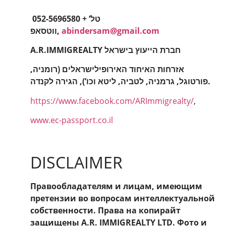
052-5696580 טל’ +
ווטסאפ,
abindersam@gmail.com
A.R.IMMIGREALTY חברת הייעוץ בישראל
אזרחות האיחוד האירופילישראלים (רומניה,
פורטוגל, גרמניה, לטביה, ליטא וכו’), הגירה לקנדה.
https://www.facebook.com/ARImmigrealty/
,
www.ec-passport.co.il
DISCLAIMER
Правообладателям и лицам, имеющим
претензии во вопросам интеллектуальной
собственности. Права на копирайт
защищены A.R. IMMIGREALTY LTD. Фото и