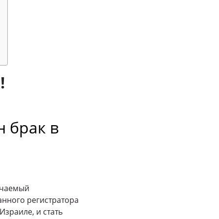
!
 брак в
ючаемый
нного регистратора
 Израиле, и стать