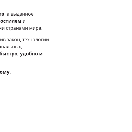
та
, а выданное
постилем
и
ми странами мира.
ив закон, технологии
ональных,
быстро, удобно и
ому.