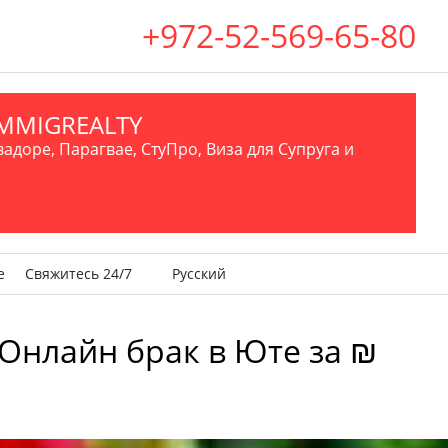
+972-52-569-65-80
.IMMIGREALTY
вадоре, Парагвае, СтуПро, Виза для Супруга и
е
Свяжитесь 24/7
Русский
Онлайн брак в Юте за ₪