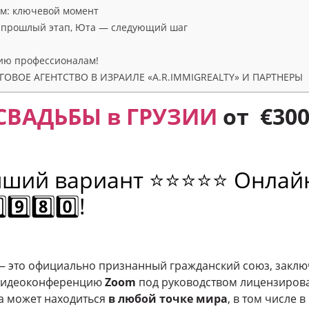
м: ключевой момент
— прошлый этап, Юта — следующий шаг
ию профессионалам!
ОВОЕ АГЕНТСТВО В ИЗРАИЛЕ «A.R.IMMIGREALTY» И ПАРТНЕРЫ
СВАДЬБЫ в ГРУЗИИ
от €300
учший вариант ⭐⭐⭐⭐⭐ Онлайн
9️⃣8️⃣0️⃣!
 это официально признанный гражданский союз, закл
 видеоконференцию
Zoom
под руководством лицензирова
а может находиться
в любой точке мира
, в том числе в