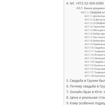
tel: +972-52-569-6580
Какие докумен
СВАДЬБА в 
Для беспла
2) Для орг
3) СВАДЬБА
Торжествен
Места для 
Выбор идеа
Как пошить
Выбор фото
Развлечени
Свадебный
Традицион
История с
Эволюция 
Свадьбы г
Былины и 
Когда сва
Традиции 
Кахетинск
Свадьба в Грузии бы
Почему свадьба в Гр
Онлайн брак в Юте: т
Цена и реальная сто
Кому особенно подхо