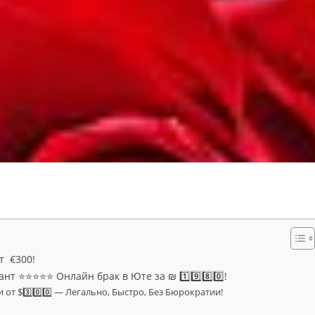
т €300!
нт ⭐⭐⭐⭐⭐ Онлайн брак в Юте за ₪ 1️⃣9️⃣8️⃣0️⃣!
и от $3️⃣0️⃣0️⃣ — Легально, Быстро, Без Бюрократии!