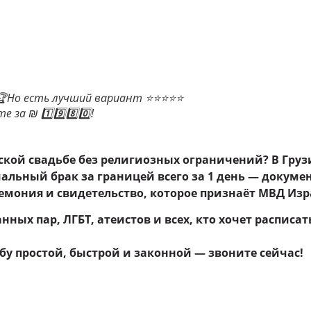
и🏆Но есть лучший вариант ⭐⭐⭐⭐⭐
за ₪ 1️⃣9️⃣8️⃣0️⃣!
ской свадьбе без религиозных ограничений? В Гру
иальный брак за границей всего за 1 день — докуме
емония и свидетельство, которое признаёт МВД Изр
ных пар, ЛГБТ, атеистов и всех, кто хочет расписать
бу простой, быстрой и законной — звоните сейчас!