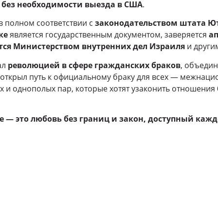
и
без необходимости выезда в США
.
в полном соответствии с
законодательством штата Ю
ке
является государственным документом, заверяется
а
тся Министерством внутренних дел Израиля
и други
ал
революцией в сфере гражданских браков
, объедин
 открыл путь к официальному браку для всех — межнаци
 и однополых пар, которые хотят узаконить отношения
е — это любовь без границ и закон, доступный кажд