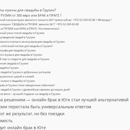
ты нужны для свадьбы в Грузии?
ГРУЗИИ от 300 евро или БРАК в ПРАГЕ ?
тной консультации звоните и пишите 24/7 прямо сейчас +972-52-569-65-80 + Whatsapp !
анизации СВАДЬБЫ в ГРУЗИИ звоните 24/ 7 +972-52-569-65-80
 в ГРУЗИИ или БРАК в ПРАГЕ. Что изменилось?
ный ужин после свадьбы в Грузии
проведения свадеб в Грузии
льного платья и аксессуаров для свадьбы в Грузии
 отличный костюм для свадьбы в Грузии?
графа для свадьбы в Грузии
я и музыка для свадьбы в Грузии
 торт и сладости для свадьбы в Грузии
ная свадьба в Грузии
вадеб в Грузии
свадеб в Грузии и добрачных ритуалов
рузинских царей и князей
сказки о свадьбах в Грузии
дьбы в Грузии стали священным событием?
свадеб в Грузии с древнейших времен до наших дней
ое вино – лучший подарок на свадьбу в Грузии
ла решением — онлайн брак в Юте стал лучшей альтернативой
узии перестала быть универсальным ответом
от же результат, но без поездки
имость
дит онлайн брак в Юте