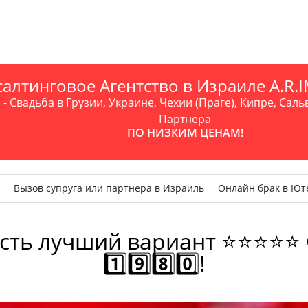
алтинговое Агентство в Израиле A.R
- Свадьба в Грузии, Украине, Чехии (Праге), Кипре, Саль
Партнера
ПО НИЗКИМ ЦЕНАМ!
Вызов супруга или партнера в Израиль
Онлайн брак в Ют
есть лучший вариант ⭐⭐⭐⭐⭐ 
1️⃣9️⃣8️⃣0️⃣!