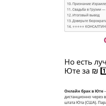
Признание Израиле
Свадьба в Грузии 
Итоговый вывод
Доверьте бюрократ
⭐⭐⭐⭐⭐ КОНСАЛТИНГ
Но есть л
Юте
за ₪ 1️⃣
Онлайн брак в Юте
—
дистанционно через
штата Юта (США). Пар