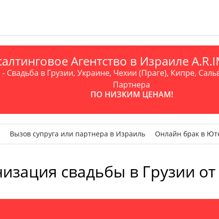
алтинговое Агентство в Израиле A.R
- Свадьба в Грузии, Украине, Чехии (Праге), Кипре, Саль
Партнера
ПО НИЗКИМ ЦЕНАМ!
Вызов супруга или партнера в Израиль
Онлайн брак в Ют
изация свадьбы в Грузии от 