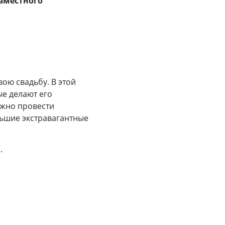
овместного
ою свадьбу. В этой
ые делают его
ожно провести
ьшие экстравагантные
.