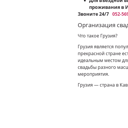
Для въездной в
проживания в И
Звоните 24
/7
052-56
Организация свад
Что такое Грузия?
Грузия является попу
прекрасной стране ес
идеальным местом для
свадьбы разного мас
мероприятия.
Грузия — страна в Ка