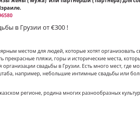
изы жены ( мужа) или партнерши ( партнера) для с
зраиле.
96580
ьбы в Грузии от €300 !
лярным местом для людей, которые хотят организовать св
ть прекрасные пляжи, горы и исторические места, котор
 организации свадьбы в Грузии. Есть много мест, где м
штаба, например, небольшие интимные свадьбы или бол
вказском регионе, родина многих разнообразных культур