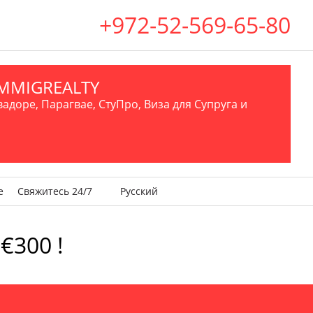
+972-52-569-65-80
.IMMIGREALTY
вадоре, Парагвае, СтуПро, Виза для Супруга и
е
Свяжитесь 24/7
Русский
€300 !