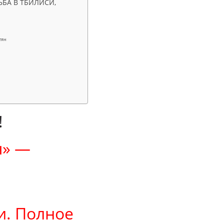
ЬБА В ТБИЛИСИ,
тян
!
ч» —
и. Полное