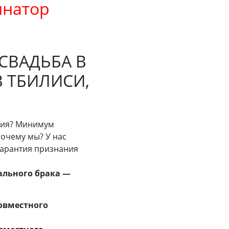
инатор
СВАДЬБА В
В ТБИЛИСИ,
узия? Минимум
Почему мы? У нас
гарантия признания
ального брака —
совместного