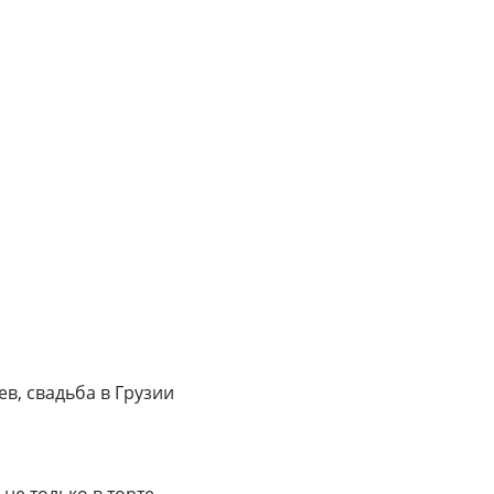
ев, свадьба в Грузии
не только в торте,