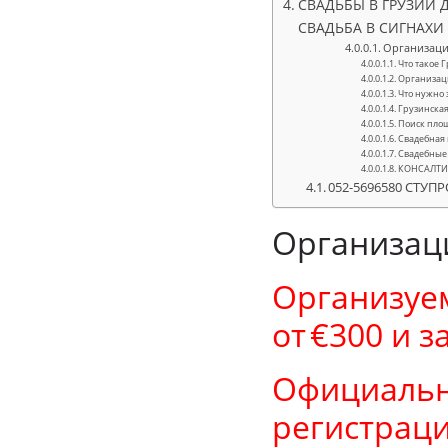
СВАДЬБЫ В ГРУЗИИ 
СВАДЬБА В СИГНАХИ
Организация
Что такое 
Организаци
Что нужно 
Грузинская
Поиск площ
Свадебная 
Свадебные 
КОНСАЛТИН
052-5696580 СТУ
Организаци
Организуем
от €300 и з
Официальна
регистраци