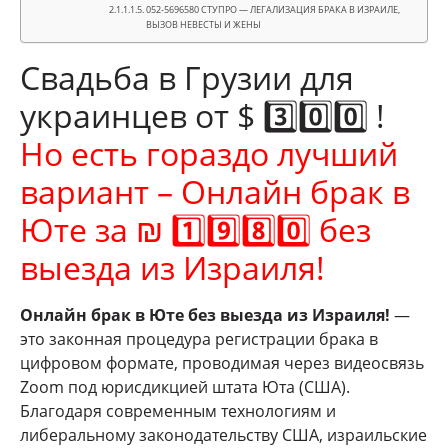
052-5696580 СТУПРО — ЛЕГАЛИЗАЦИЯ БРАКА В ИЗРАИЛЕ,
ВЫЗОВ НЕВЕСТЫ И ЖЕНЫ
Свадьба в Грузии для
украинцев от $ 3️⃣0️⃣0️⃣ !
Но есть гораздо лучший
вариант – Онлайн брак в
Юте за ₪ 1️⃣9️⃣8️⃣0️⃣ без
выезда из Израиля!
Онлайн брак в Юте без выезда из Израиля!
—
это законная процедура регистрации брака в
цифровом формате, проводимая через видеосвязь
Zoom под юрисдикцией штата Юта (США).
Благодаря современным технологиям и
либеральному законодательству США, израильские