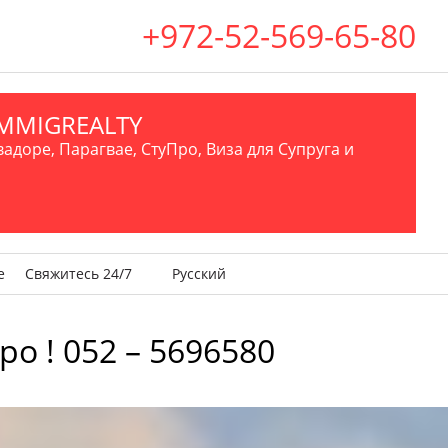
+972-52-569-65-80
.IMMIGREALTY
вадоре, Парагвае, СтуПро, Виза для Супруга и
е
Свяжитесь 24/7
Русский
о ! 052 – 5696580