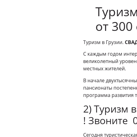
Туризм
от 300 
Туризм в Грузии.
СВАД
С каждым годом интере
великолепный уровен
местных жителей.
В начале двухтысячных
пансионаты постепенн
программа развития т
2) Туризм 
! Звоните 
Сегодня туристическа