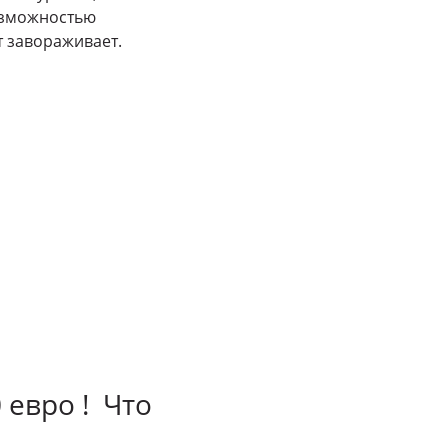
возможностью
т завораживает.
 евро ! Что