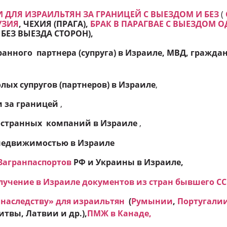
 ДЛЯ ИЗРАИЛЬТЯН ЗА ГРАНИЦЕЙ С ВЫЕЗДОМ И БЕЗ
(
УЗИЯ
, ЧЕХИЯ (ПРАГА),
БРАК В ПАРАГВАЕ С ВЫЕЗДОМ 
 БЕЗ ВЫЕЗДА СТОРОН
),
анного партнера (супруга) в Израиле, МВД, гражда
лых супругов (партнеров) в Израиле
,
и
за границей
,
странных компаний в Израиле
,
недвижимостью в Израиле
Загранпаспортов
РФ и Украины в Израиле,
учение в Израиле документов из стран бывшего СС
 наследству» для израильтян
(
Румынии
,
Португали
твы, Латвии и др.),
ПМЖ в Канаде
,