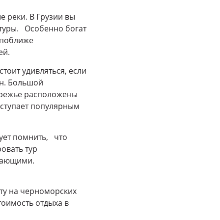
е реки. В Грузии вы
туры. Особенно богат
 поближе
ей.
тоит удивляться, если
ин. Большой
ережье расположены
уступает популярным
ует помнить, что
овать тур
ыхающими.
ту на черноморских
тоимость отдыха в