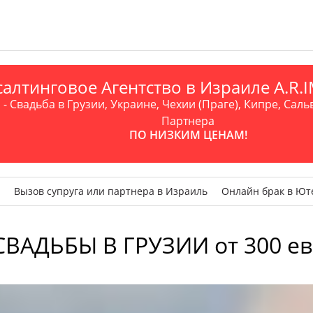
алтинговое Агентство в Израиле A.R
- Свадьба в Грузии, Украине, Чехии (Праге), Кипре, Саль
Партнера
ПО НИЗКИМ ЦЕНАМ!
Вызов супруга или партнера в Израиль
Онлайн брак в Ют
СВАДЬБЫ В ГРУЗИИ от 300 евр