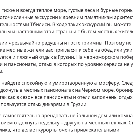
тихое и всегда теплое море, густые леса и бурные горны
огочисленные экскурсии к древним памятникам архитек
ельностями Тбилиси. В ходе таких экскурсий вы можете
лым и настоящим этой страны и с бытом местных жител
зии чрезвычайно радушны и гостеприимны. Поэтому не с
е местные жители вас пригласят к себе на обед или уж
уется и пляжный отдых в Грузии. На черноморском поб
 и пансионаты, отдых в которых по уровню сервиса не 
м.
 найдете спокойную и умиротворенную атмосферу. След
тдохнуть в местных пансионатах на Черном море, бронир
так как в сезон все пансионаты и отели заполнены отд
пользуется отдых дикарями в Грузии.
е самостоятельно арендовать небольшой дом или комна
твием отдохнуть недельку – другую на местных пляжах. С
лика, что делает курорты очень привлекательными.