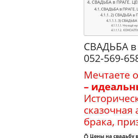
СВАДЬБА в ПРАГЕ. Ц
СВАДЬБА в ПРАГЕ.
2) СВАДЬБА в 
3) СВАДЬБА
Что ещё ну
КОНСАЛТИН
СВАДЬБА в
052‑569‑65
Мечтаете о
– идеаль
Историческ
сказочная 
брака, при
💍
Цены на свадьбу 