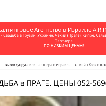
алтинговое Агентство в Израиле A.R
- Свадьба в Грузии, Украине, Чехии (Праге), Кипре, Саль
Партнера
ПО НИЗКИМ ЦЕНАМ!
Вызов супруга или партнера в Израиль
Онлайн брак в Ют
ДЬБА в ПРАГЕ. ЦЕНЫ 052-569