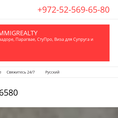
+972-52-569-65-80
.IMMIGREALTY
вадоре, Парагвае, СтуПро, Виза для Супруга и
е
Свяжитесь 24/7
Русский
6580