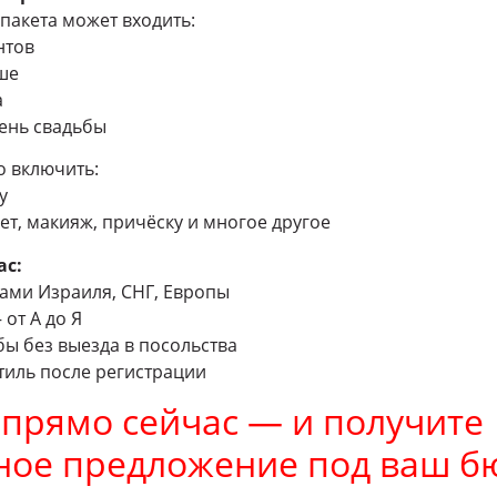
пакета может входить:
нтов
уше
а
ень свадьбы
 включить:
у
ет, макияж, причёску и многое другое
ас:
ами Израиля, СНГ, Европы
от А до Я
ы без выезда в посольства
тиль после регистрации
 прямо сейчас — и получите
ное предложение под ваш б