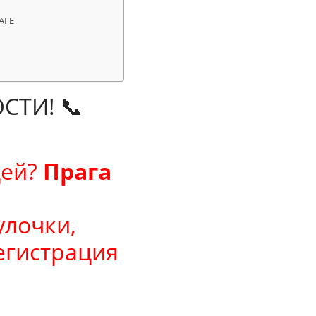
АГЕ
СТИ! 📞
цей?
Прага
улочки,
егистрация