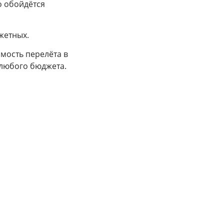
о обойдётся
жетных.
мость перелёта в
 любого бюджета.