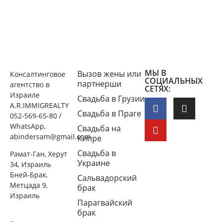
МЫ В
Вызов жены или
Консалтинговое
СОЦИАЛЬНЫХ
партнерши
агентство в
СЕТЯХ:
Израиле
Свадьба в Грузии
A.R.IMMIGREALTY
Свадьба в Праге
052-569-65-80 /
WhatsApp,
Свадьба на
abindersam@gmail.com
Кипре
Свадьба в
Рамат-Ган, Херут
Украине
34, Израиль
Бней-Брак,
Сальвадорский
Метцада 9,
брак
Израиль
Парагвайский
брак