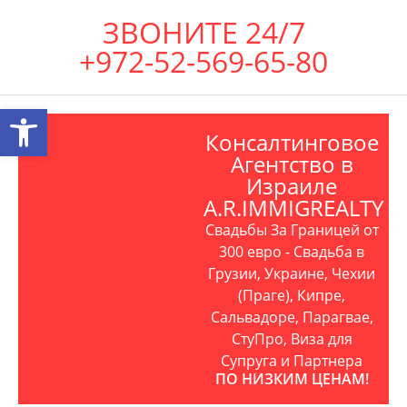
ЗВОНИТЕ 24/7
+972-52-569-65-80
Открыть панель инструментов
Консалтинговое
Агентство в
Израиле
A.R.IMMIGREALTY
Свадьбы За Границей от
300 евро - Свадьба в
Грузии, Украине, Чехии
(Праге), Кипре,
Сальвадоре, Парагвае,
СтуПро, Виза для
Супруга и Партнера
ПО НИЗКИМ ЦЕНАМ!