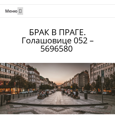
Меню
Свадьбы за границей
Вызов супруга или партнера в Израиль
Онлайн брак в Юте
Свяжитесь 24/7
БРАК В ПРАГЕ.
Голашовице 052 –
5696580