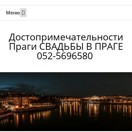
Меню
Свадьбы за границей
Вызов супруга или партнера в Израиль
Онлайн брак в Юте
Свяжитесь 24/7
Достопримечательности
Праги СВАДЬБЫ В ПРАГЕ
052-5696580