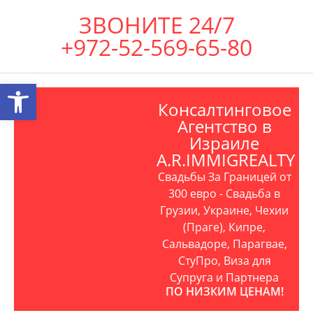
ЗВОНИТЕ 24/7
+972-52-569-65-80
Открыть панель инструментов
Консалтинговое
Агентство в
Израиле
A.R.IMMIGREALTY
Свадьбы За Границей от
300 евро - Свадьба в
Грузии, Украине, Чехии
(Праге), Кипре,
Сальвадоре, Парагвае,
СтуПро, Виза для
Супруга и Партнера
ПО НИЗКИМ ЦЕНАМ!