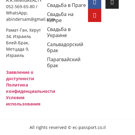
A.R.IMMIGREALTY
Свадьба в Праге
052-569-65-80 /
WhatsApp,
Свадьба на
abindersam@gmail.com
Кипре
Свадьба в
Рамат-Ган, Херут
Украине
34, Израиль
Бней-Брак,
Сальвадорский
Метцада 9,
брак
Израиль
Парагвайский
брак
Заявление о
доступности
Политика
конфиденциальности
Условия
использования
All rights reserved © ec-passport.co.il